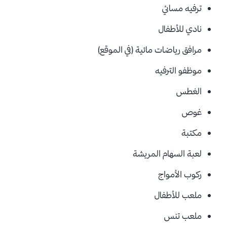
ترفيه مسائي
نادي للأطفال
مرافق رياضات مائية (في الموقع)
موظفو الترفيه
الغطس
غوص
مكتبة
لعبة السهام المريشة
ركوب الأمواج
ملعب للأطفال
ملعب تنس