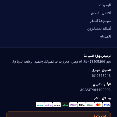
الوجهات
أفضل الفنادق
موسوعة السفر
أسئلة المسافرون
المدونة
ترخيص وزارة السياحة
رقم 73105299 · فئة الترخيص: حجز وحدات الضيافة وتنظيم الرحلات السياحية
السجل التجاري
1010857948
الرقم الضريبي
302237464400003
وسائل الدفع
موثوق