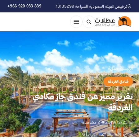
ترخيص الهيئة السعودية للسياحة 73105299
+966 920 033 839
الرئيسية
›
مدوّنة
فنادق الغردقة
تقرير مميز عن فندق جاز مكادي
الغردقة
📅 2019/12/23
👁 2 مشاهدة