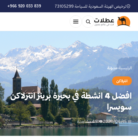
ترخيص الهيئة السعودية للسياحة 73105299
+966 920 033 839
الرئيسية
›
مدوّنة
انترلاكن
افضل 4 انشطة في بحيرة برينز انترلاكن
سويسرا
📅 2020/06/15
👁 49 مشاهدة