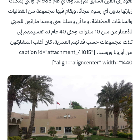
تعود إلى القرن السابق تم إنشاؤها في عام 1983م، والتي يمكنك
زيارتها بدون أي رسوم مجانًا، ويقام فيها مجموعة من الفعاليات
والسابقات المختلفة، وما أن وصلنا حتى وجدنا ماراثون للجري
للأعمار من سن 10 سنوات وحتى 40 عام تم تقسيمهم إلى
ثلاث مجموعات حسب فئاتهم العمرية، كان أغلب المشاركون
من أوروبا وروسيا. [caption id="attachment_41015"
align="aligncenter" width="1440"]