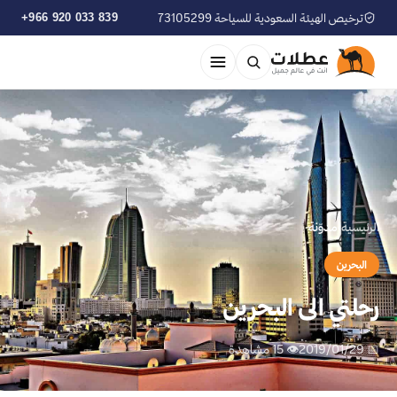
ترخيص الهيئة السعودية للسياحة 73105299
+966 920 033 839
الرئيسية
›
مدوّنة
البحرين
رحلتي الى البحرين
📅 2019/01/29
👁 15 مشاهدة