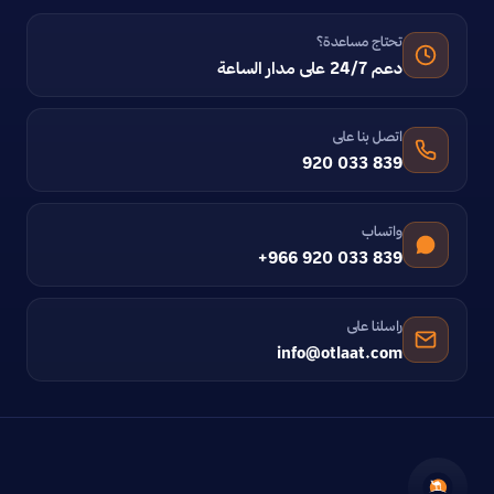
تحتاج مساعدة؟
دعم 24/7 على مدار الساعة
اتصل بنا على
920 033 839
واتساب
+966 920 033 839
راسلنا على
info@otlaat.com