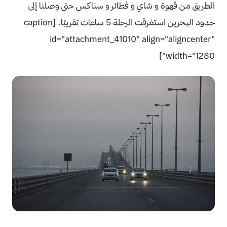
الطريق من قهوة و شاي و فطائر و سناكس حتى وصلنا إلى
حدود البحرين استغرقت الرحلة 5 ساعات تقريبًا. [caption
id="attachment_41010" align="aligncenter"
width="1280"]