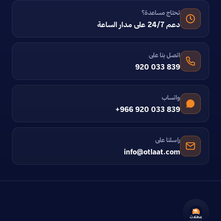
تحتاج مساعدة؟
دعم 24/7 على مدار الساعة
اتصل بنا على
920 033 839
واتساب
+966 920 033 839
راسلنا على
info@otlaat.com