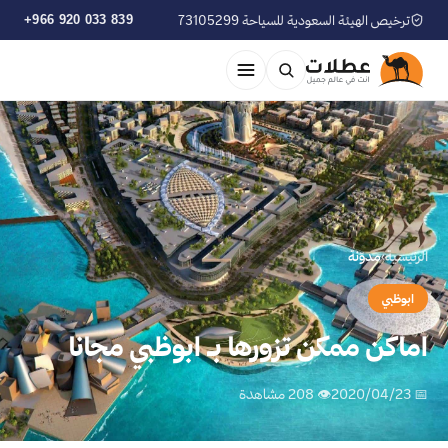
ترخيص الهيئة السعودية للسياحة 73105299
+966 920 033 839
الرئيسية
›
مدوّنة
ابوظبي
اماكن ممكن تزورها بـ ابوظبي مجانا
📅 2020/04/23
👁 208 مشاهدة