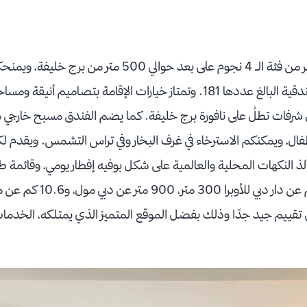
يجعلكم هذا الفندق الفاخر من فئة الـ 4 نجوم على بعد حوالي 0
خلال الشقق والأجنحة الفندقية البالغ عددها 181. وتمتاز خيارات الإقامة بتص
شرفات تطلُ على نافورة برج خليفة. كما يضم الفندق مسبح خارجي م
ذ النكهات المحلية والعالمية على شكل بوفيه إفطار يومي، وقائمة طعام
 عن دبي مول، و10.6 كم عن مطار دبي الدولي.
ييم جيد جدًا وذلك بفضل الموقع المتميز الذي يمتلكه، الخدمات ا