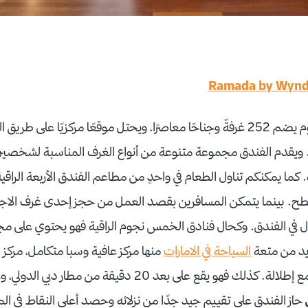
Ramada by Wynd
وهو فندق بتصنيف 5 نجوم يضم 252 غرفةً وجناحًا معاصرًا، ويحتل موقعًا مركزيًا
ة. ويقدم الفندق مجموعة متنوعة من أنواع الغرف المناسبة لشخصين
. كما يمكنكم تناول الطعام في واحدٍ من مطاعم الفندق الأربعة الراقي
ح. بينما يتمكن المسافرين بقصد العمل من حجز إحدى غرف الاجت
ال في الفندق. وكحال فنادق الخمس نجوم الراقية فهو يحتوي على م
زيد من متعة
السياحة في الامارات
منها مركز عافية وسبا متكامل، مركز ل
حاز الفندق على تقييم جيد جدًا من نزلائه وحصد أعلى النقاط في المر