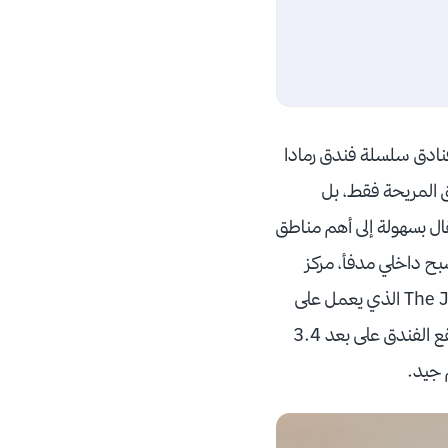
 فنادق سلسلة فندق رمادا
افق المريحة فقط، بل
 سوى 200 متر. ومنها يمكنك الانتقال بسهولة إلى أهم مناطق
بح داخلي مدفأ، مركز
عافية وسبا يوفر باقات المساج المريحة، ومركز لياقة بدنية حديث. بينما يقدم مطعم The Junction الذي يعمل على
مدار اليوم قائمة طعام انتقائية من مختلف النكهات العالمية إلى جانب بوفيه الإفطار اليومي. ويقع الفندق على بعد 3.4
م جيد.