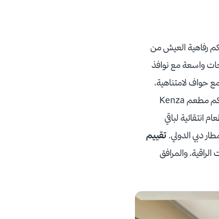
50 متر من برج خليفة، ويمنحكم رفاهية العيش من
اميم أنيقة ومساحات واسعة مع نوافذ
ع حواف لامتناهية،
ومسبح داخلي خاص بالأطفال، ويمكنكم الاسترخاء في غرف البخار وفي تراس التشمس. ويقدم لكم مطعم Kenza
 انتقائية لباقي
تقييم
لراقية، والمرافق