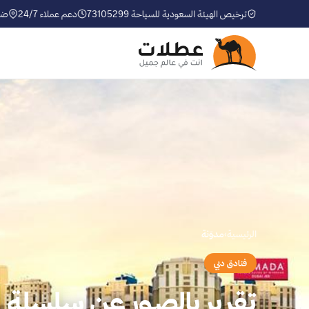
ترخيص الهيئة السعودية للسياحة 73105299
دعم عملاء 24/7
ضم
الرئيسية
›
مدوّنة
فنادق دبي
تقرير بالصور عن سلسلة ف