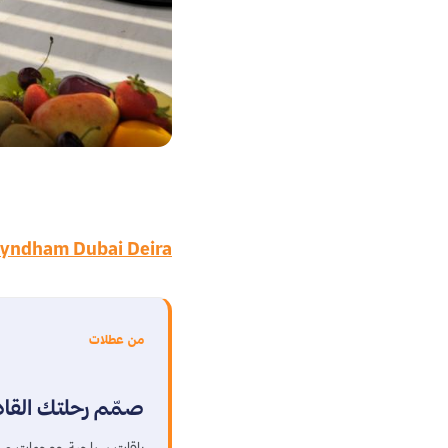
yndham Dubai Deira
من عطلات
صمّم رحلتك القا
باقات سياحية ووجهات مخ