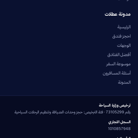
مدونة عطلات
الرئيسية
احجز فندق
الوجهات
أفضل الفنادق
موسوعة السفر
أسئلة المسافرون
المدونة
ترخيص وزارة السياحة
رقم 73105299 · فئة الترخيص: حجز وحدات الضيافة وتنظيم الرحلات السياحية
السجل التجاري
1010857948