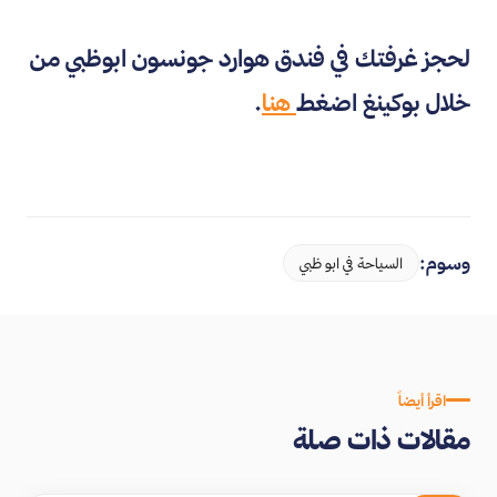
لحجز غرفتك في فندق هوارد جونسون ابوظبي من
خلال بوكينغ اضغط
هنا
.
وسوم:
السياحة في ابو ظبي
اقرأ أيضاً
مقالات ذات صلة