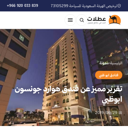
ترخيص الهيئة السعودية للسياحة 73105299
+966 920 033 839
الرئيسية
›
مدوّنة
فنادق ابو ظبي
تقرير مميز عن فندق هوارد جونسون
ابوظبي
📅 2019/09/29