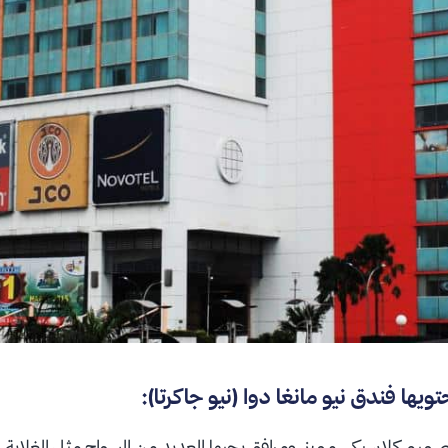
حتويها
فندق نيو مانغا دوا (نيو جاكرتا):
وتصميم كلاسيكي مميز، ومرافق يحبها العديد من السواح مثل الغلاية ال