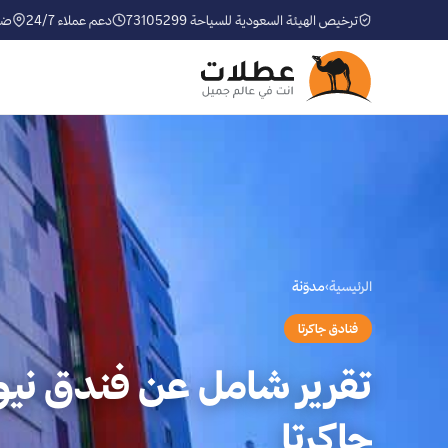
ترخيص الهيئة السعودية للسياحة 73105299
دعم عملاء 24/7
ضم
الرئيسية
›
مدوّنة
فنادق جاكرتا
تقرير شامل عن فندق نيو م
جاكرتا