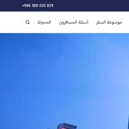
+966 920 033 839
موسوعة السفر
أسئلة المسافرون
المدونة