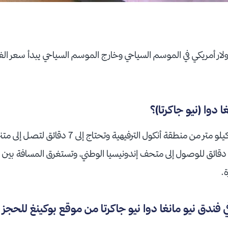
 دوا (نيو جاكرتا)؟
موقعه مميز فهو يبعد 14 كيلو متر من منطقة أنكول الترفيهي
لوطني، وأيضاً تحتاج إلى 6 دقائق للوصول إلى متحف إندونيسيا الوطني، وتستغرق المسافة
ندق نيو مانغا دوا نيو جاكرتا من موقع بوكينغ للحجز