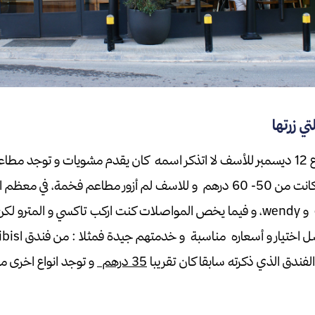
ي زرتها
و مطعم لبناني يقع في شارع 12 ديسمبر للأسف لا اتذكر اسمه كان يقدم مشويات و توج
م أزور مطاعم فخمة،
في معظم ال
و فيما يخص المواصلات كنت اركب تاكسي و المترو لك
 و أسعاره مناسبة و خدمتهم جيدة فمثلا : من فندق اibis الى دبي مول كانت الأجرة
الفندق الذي ذكرته سابقا كان تقريبا
35 درهم
و توجد انواع اخرى من