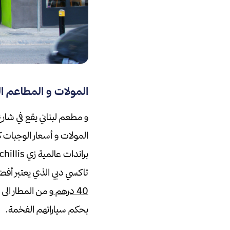
المولات و المطاعم الت
المولات و أسعار الوجبات كانت من 50- 60 درهم و للاسف ل
براندات عالمية زي chillis و wendy،
تاكسي دبي الذي يعتبر أفضل اختيار
40 درهم
و من المطار الى 
بحكم سياراتهم الفخمة.