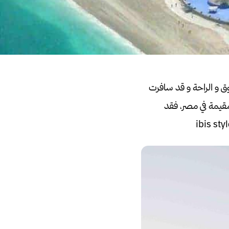
مية عموما رحلتي كانت لمدة 6 ايّام بهدف التسوق و الراحة و قد سافرت
مقيمة في مصر، فقد