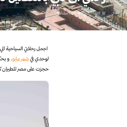
📅 2017/11/08
👁 400 مشاهدة
لوحدي في
شهر مايو
.
و بحك
حجزت على مصر للطيران كلفتني 