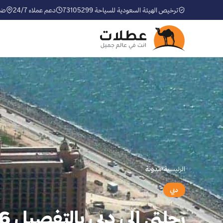
ترخيص الهيئة السعودية للسياحة 73105299
دعم عملاء 24/7
ضم
الرئيسية
›
مدوّنة
دبي
رحلتي الى دبي بالتفصيل 6 ايام بالصور