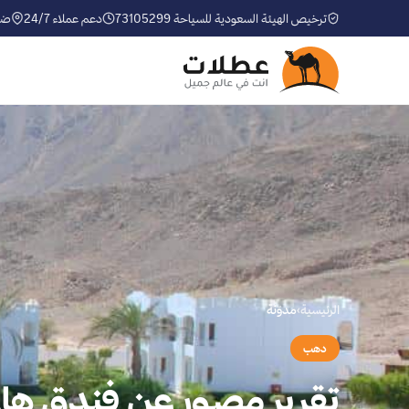
ترخيص الهيئة السعودية للسياحة 73105299
دعم عملاء 24/7
ضم
الرئيسية
›
مدوّنة
دهب
تقرير مصور عن فندق ها