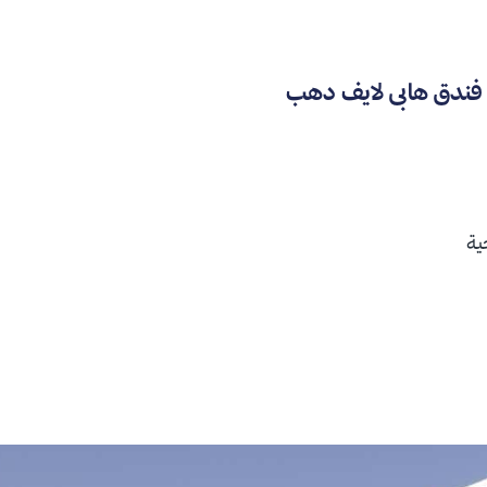
 فندق هابى لايف دهب
ية