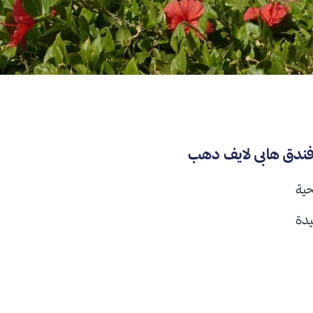
 فندق هابى لايف دهب
حية
دة