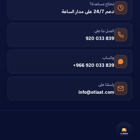
تحتاج مساعدة؟
دعم 24/7 على مدار الساعة
اتصل بنا على
920 033 839
واتساب
+966 920 033 839
راسلنا على
info@otlaat.com