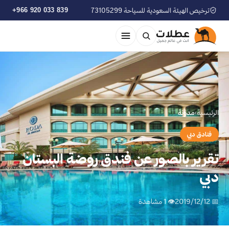
ترخيص الهيئة السعودية للسياحة 73105299
+966 920 033 839
الرئيسية
›
مدوّنة
فنادق دبي
تقرير بالصور عن فندق روضة البستان
دبي
📅 2019/12/12
👁 1 مشاهدة