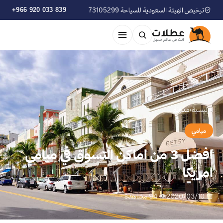
ترخيص الهيئة السعودية للسياحة 73105299
+966 920 033 839
الرئيسية
›
مدوّنة
ميامي
افضل 3 من اماكن التسوق في ميامي
امريكا
📅 2020/03/10
👁 94 مشاهدة