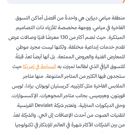
منطقة ميامي ديزاين هي واحدةٌ من أفضل أماكن التسوق
الفاخرة في ميامي، ووجهة مخصصة للأزياء ذات التصاميم
المبتكرة. حيث تضم أكثر من 130 معرضًا فنيًا وصالات عرض
تقدم خدمات إبداعية مختلفة، ولكنها ليست مجرد موطنٍ
للمعارض الفنية والعروض الممتعة. بل أنها أيضاً تعدُ قبلةً
للتسوق الراقي الذي لطالما تميزت به
السياحة في امريكا
حيث
ستجدون فيها الكثير من المتاجر المتنوعة. منها متاجر
الملابس الفاخرة مثل كارتييه، كريستيان لوبوتان، برادا، لويس
فويتون، وهيرميس، بجانب متاجر المجوهرات، الإكسسوارات،
وحتى الديكورات المنزلية. وتعتبر شركة Devialet الفرنسية
لتقنيات الصوت من أحدث الإضافات إلى الحي. والشركة تعدُ
من بين الشركات الأكثر شهرةً في العالم للإبتكار في تكنولوجيا