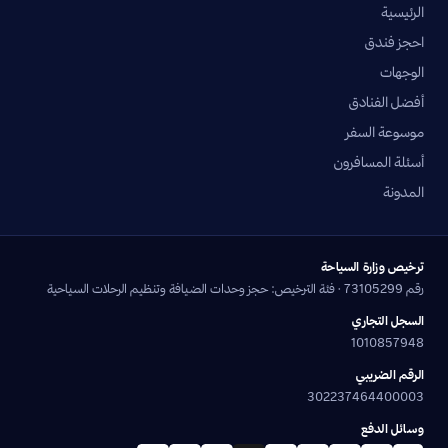
الرئيسية
احجز فندق
الوجهات
أفضل الفنادق
موسوعة السفر
أسئلة المسافرون
المدونة
ترخيص وزارة السياحة
رقم 73105299 · فئة الترخيص: حجز وحدات الضيافة وتنظيم الرحلات السياحية
السجل التجاري
1010857948
الرقم الضريبي
302237464400003
وسائل الدفع