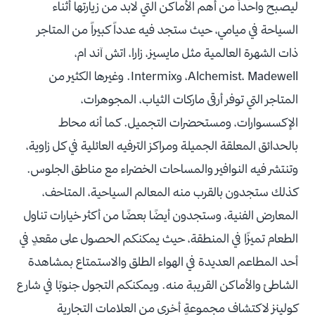
ليصبح واحداً من أهم الأماكن التي لابد من زيارتها أثناء
السياحة في ميامي، حيث ستجد فيه عدداً كبيراً من المتاجر
ذات الشهرة العالمية مثل مايسيز، زارا، اتش آند ام،
Alchemist، Madewell، وIntermix. وغيرها الكثير من
المتاجر التي توفر أرقى ماركات الثياب، المجوهرات،
الإكسسوارات، ومستحضرات التجميل. كما أنه محاط
بالحدائق المعلقة الجميلة ومراكز الترفيه العائلية في كل زاوية،
وتنتشر فيه النوافير والمساحات الخضراء مع مناطق الجلوس.
كذلك ستجدون بالقرب منه المعالم السياحية، المتاحف،
المعارض الفنية، وستجدون أيضًا بعضًا من أكثر خيارات تناول
الطعام تميزًا في المنطقة، حيث يمكنكم الحصول على مقعدٍ في
أحد المطاعم العديدة في الهواء الطلق والاستمتاع بمشاهدة
الشاطئ والأماكن القريبة منه. ويمكنكم التجول جنوبًا في شارع
كولينز لاكتشاف مجموعةٍ أخرى من العلامات التجارية