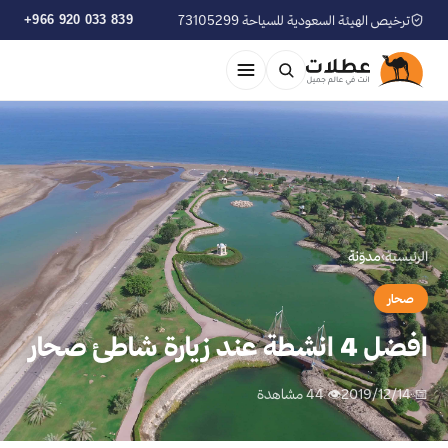
ترخيص الهيئة السعودية للسياحة 73105299
+966 920 033 839
الرئيسية
›
مدوّنة
صحار
افضل 4 انشطة عند زيارة شاطئ صحار
📅 2019/12/14
👁 44 مشاهدة