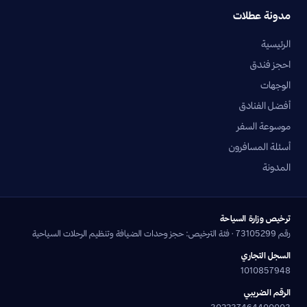
مدونة عطلات
الرئيسية
احجز فندق
الوجهات
أفضل الفنادق
موسوعة السفر
أسئلة المسافرون
المدونة
ترخيص وزارة السياحة
رقم 73105299 · فئة الترخيص: حجز وحدات الضيافة وتنظيم الرحلات السياحية
السجل التجاري
1010857948
الرقم الضريبي
302237464400003