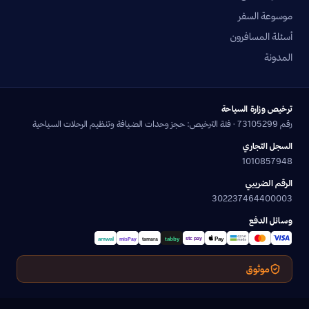
موسوعة السفر
أسئلة المسافرون
المدونة
ترخيص وزارة السياحة
رقم 73105299 · فئة الترخيص: حجز وحدات الضيافة وتنظيم الرحلات السياحية
السجل التجاري
1010857948
الرقم الضريبي
302237464400003
وسائل الدفع
موثوق