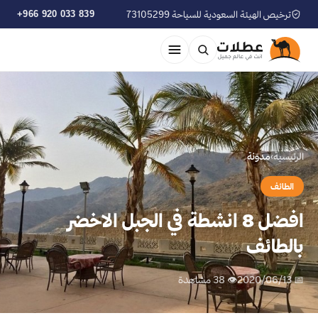
ترخيص الهيئة السعودية للسياحة 73105299
+966 920 033 839
الرئيسية
›
مدوّنة
الطائف
افضل 8 انشطة في الجبل الاخضر
بالطائف
📅 2020/06/13
👁 38 مشاهدة