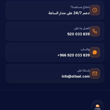
تحتاج مساعدة؟
دعم 24/7 على مدار الساعة
اتصل بنا على
920 033 839
واتساب
+966 920 033 839
راسلنا على
info@otlaat.com