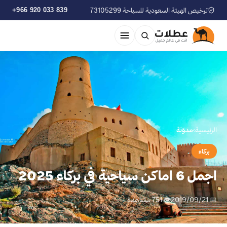
ترخيص الهيئة السعودية للسياحة 73105299
+966 920 033 839
الرئيسية
›
مدوّنة
بركاء
اجمل 6 اماكن سياحية في بركاء 2025
📅 2019/09/21
👁 751 مشاهدة