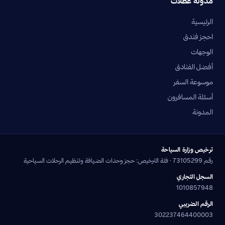
مدونة عطلات
الرئيسية
احجز فندق
الوجهات
أفضل الفنادق
موسوعة السفر
أسئلة المسافرون
المدونة
ترخيص وزارة السياحة
رقم 73105299 · فئة الترخيص: حجز وحدات الضيافة وتنظيم الرحلات السياحية
السجل التجاري
1010857948
الرقم الضريبي
302237464400003