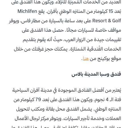
العديد من الخدمات المُميزة للنزلاء، ويكون هذا الفندق على
بُعد 15 كيلومتر من المنتزه الوطني بأفران. يقع Michlifen
Resort & Golf على بعد ساعة بالسيارة من مطار فاس، ويوفر
مواقف خاصة للسيارات مجانًا. حصل هذا الفندق على
تقييمات جيدة من الزوار العرب، حيثُ أنه يقوم بتقديم
الخدمات الفُندقية المُمتازة. يمكنك حجز غرفتك من خلال
موقع بوكينج من
هنا
.
فندق وسبا المدينة بالاس
يُعتبر من أفضل الفنادق الموجودة في مدينة أفران السياحية
فئة الـ 4 نجوم، ويكون هذا الفندق على بُعد 79 كيلومتر عن
المنتزه الوطني. يشمل الفندق محل بقالة ومكتب لتحويل
العملات وخدمة تأجير السيارات، ويتوفر مركز لرجال الأعمال
ومرافق الحفلات مقابل تكلفة إضافية. حصل هذا الفندق على