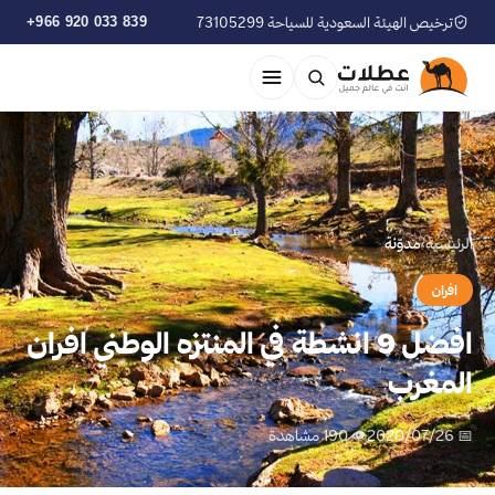
ترخيص الهيئة السعودية للسياحة 73105299
+966 920 033 839
الرئيسية
›
مدوّنة
افران
افضل 9 انشطة في المنتزه الوطني افران
المغرب
📅 2020/07/26
👁 190 مشاهدة