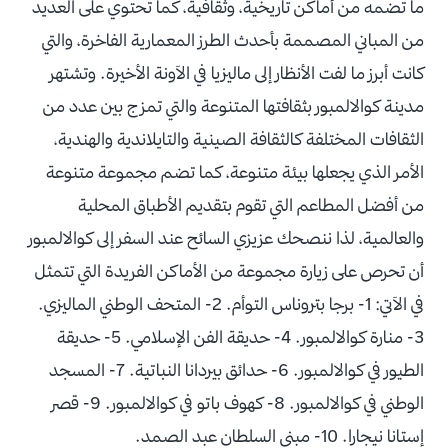
ما تضمه من أماكن تاريخية، وثقافية، كما تحتوي على العديد
من المباني المصممة بأحدث الطرز المعمارية الفاخرة، والتي
كانت أبرز ما لفت الأنظار إلى ماليزيا في الآونة الأخيرة.
وتشتهر
مدينة كوالالمبور بثقافتها المتنوعة والتي تمزج بين عدد من
الثقافات المختلفة كالثقافة الصينية والتايلاندية والهندية،
الأمر الذي يجعلها بيئة متنوعة، كما تضم مجموعة متنوعة
من أفضل المطاعم التي تقوم بتقديم الأطباق المحلية
والعالمية، لذا ننصحك عزيزي السائح عند السفر إلى كوالالمبور
أن تحرص على زيارة مجموعة من الأماكن الفريدة التي تتمثل
في الآتي:
1-
برجا بتروناس التوأم.
2- المتحف الوطني الماليزي.
3- منارة كوالالمبور.
4- حديقة الفن الإسلامي.
5- حديقة
الطيور في كوالالمبور.
6- حدائق بيردانا النباتية.
7- المسجد
الوطني في كوالالمبور.
8- كهوف باتو في كوالالمبور.
9- قصر
إستانا نيجارا.
10- مبنى السلطان عبد الصمد.