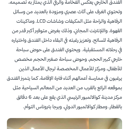
الفندق الخارجي يعكس الفخامة والرقي الذي يمتاز به تصميمه،
وتحتوي الغرف على أثاث عصري ومزودة بالعديد من وسائل
الرفاهية والراحة مثل المكيفات وشاشات LCD، وماكينات
القهوة، واللإنترنت المجاني، وذلك بغرض متوفير أكبر قدر من
الرفاهية للسائح، وتعزيز رغبته في البقاء داخل الفندق واختياره
في رحلاته المستقبلية.
ويحتوي الفندق على حوض سباحة
خارجي كبير الحجم، وحوض سباحة صغير الحجم مخصص
للأطفال، ومركز للأعمال المخصصة لرجال الأعمال الذين
يرغبون في ممارسة أعمالهم أثناء فترة الإقامة، كما يتميز الفندق
بموقعه الرائع بالقرب من العديد من المعالم السياحية مثل
مركز مدينة كوالالمبور الرئيسي الذي يقع على بعد 6 دقائق
بالقطار، ومطار كوالالمبور الدولي، وبرجا بتروناس التوأم.