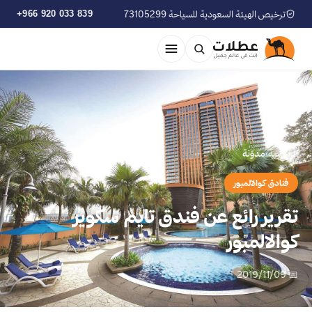
ترخيص الهيئة السعودية للسياحة 73105299
+966 920 033 839
الرئيسية
›
مدوّنة
فنادق كوالالمبور
تقرير رائع عن فندق تايم سكوير
كوالالمبور
📅 2019/11/09