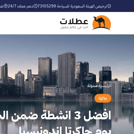
ترخيص الهيئة السعودية للسياحة 73105299
دعم عملاء 24/7
ضم
الرئيسية
›
مدوّنة
جاكرتا
افضل 3 انشطة ضمن ا
بوم جاكرتا اندونيسيا