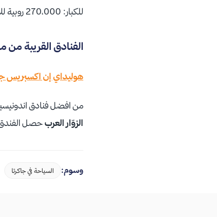
للكبار: 270،000 روبية للأطفال: 200،000 روبية
الفنادق القريبة من م
هوليداي إن اكسبريس جا
من افضل فنادق اندونيسيا ذات التقييم الج
الزوّار العرب
حصل الفندق عل
وسوم:
السياحة في جاكرتا