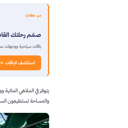
من عطلات
صمّم رحلتك القا
باقات سياحية ووجهات مخ
استكشف الباقات ←
يتوفر في الملاهي المائي
والمساحة تستطيعون السبا