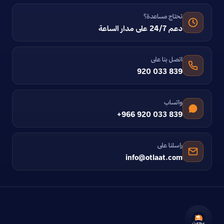
تحتاج مساعدة؟
دعم 24/7 على مدار الساعة
اتصل بنا على
920 033 839
واتساب
+966 920 033 839
راسلنا على
info@otlaat.com