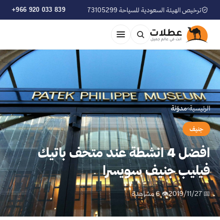
ترخيص الهيئة السعودية للسياحة 73105299
+966 920 033 839
الرئيسية
›
مدوّنة
جنيف
افضل 4 انشطة عند متحف باتيك
فيليب جنيف سويسرا
📅 2019/11/27
👁 6 مشاهدة