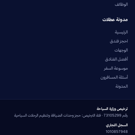
الوظائف
مدونة عطلات
الرئيسية
احجز فندق
الوجهات
أفضل الفنادق
موسوعة السفر
أسئلة المسافرون
المدونة
ترخيص وزارة السياحة
رقم 73105299 · فئة الترخيص: حجز وحدات الضيافة وتنظيم الرحلات السياحية
السجل التجاري
1010857948