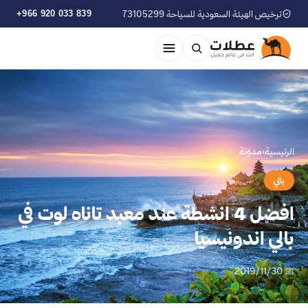
ترخيص الهيئة السعودية للسياحة 73105299
+966 920 033 839
الرئيسية
›
مدوّنة
بالي
افضل 4 انشطة عند معبد تاناه لوت في
بالي اندونيسيا
📅 2019/11/30