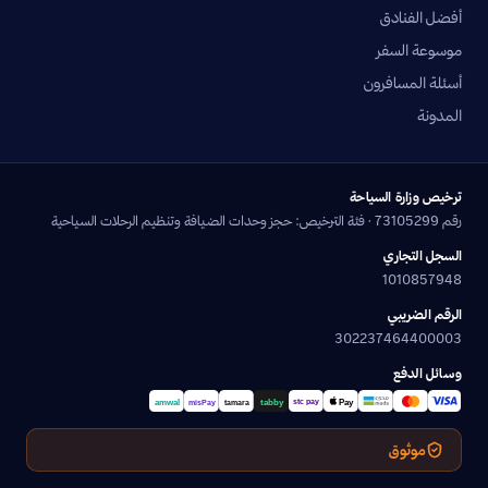
أفضل الفنادق
موسوعة السفر
أسئلة المسافرون
المدونة
ترخيص وزارة السياحة
رقم 73105299 · فئة الترخيص: حجز وحدات الضيافة وتنظيم الرحلات السياحية
السجل التجاري
1010857948
الرقم الضريبي
302237464400003
وسائل الدفع
موثوق