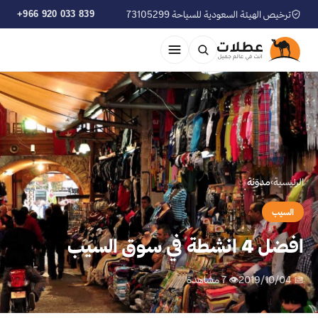
ترخيص الهيئة السعودية للسياحة 73105299
+966 920 033 839
الرئيسية
›
مدوّنة
السيب
افضل 4 انشطة في سوق السيب
📅 2019/10/04
👁 7 مشاهدة