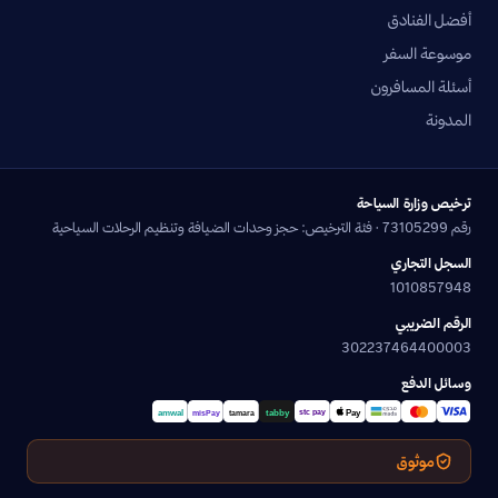
أفضل الفنادق
موسوعة السفر
أسئلة المسافرون
المدونة
ترخيص وزارة السياحة
رقم 73105299 · فئة الترخيص: حجز وحدات الضيافة وتنظيم الرحلات السياحية
السجل التجاري
1010857948
الرقم الضريبي
302237464400003
وسائل الدفع
موثوق