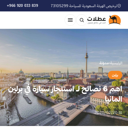
ترخيص الهيئة السعودية للسياحة 73105299
+966 920 033 839
الرئيسية
›
مدوّنة
برلين
اهم 6 نصائح لـ استئجار سيارة في برلين
المانيا
📅 2020/02/20