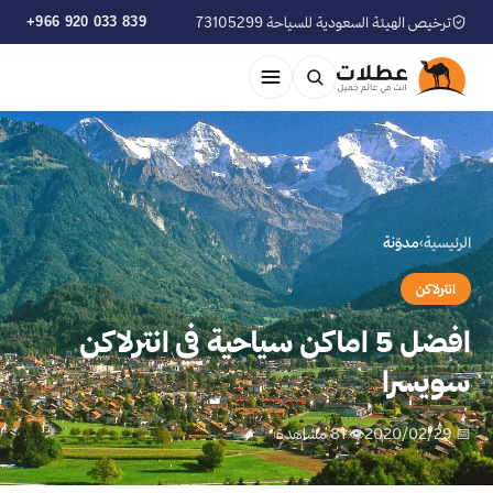
ترخيص الهيئة السعودية للسياحة 73105299
+966 920 033 839
الرئيسية
›
مدوّنة
انترلاكن
افضل 5 اماكن سياحية في انترلاكن
سويسرا
📅 2020/02/29
👁 81 مشاهدة