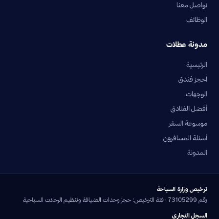
تواصل معنا
الوظائف
مدونة عطلات
الرئيسية
احجز فندق
الوجهات
أفضل الفنادق
موسوعة السفر
أسئلة المسافرون
المدونة
ترخيص وزارة السياحة
رقم 73105299 · فئة الترخيص: حجز وحدات الضيافة وتنظيم الرحلات السياحية
السجل التجاري