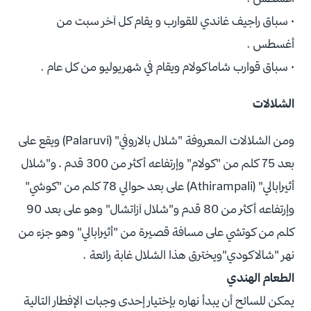
• سباق راجيف غاندي للقوارب و يقام كل آخر سبت من
أغسطس .
• سباق قوارب شاماكولام ويقام في شهريوليو من كل عام .
الشلالات
ومن الشلالات المعروفة "شلال بالاروفي" (Palaruvi) ويقع على
بعد 75 كلم من "كولام" وإرتفاعه أكثر من 300 قدم ، و"شلال
أثيرابالي" (Athirampali) على بعد حوالي 78 كلم من "كوشي"
وإرتفاعه أكثر من 80 قدم و"شلال آزاتشال" وهو على بعد 90
كلم من كوتشي على مسافة قصيرة من "أثيرابالي" وهو جزء من
نهر "شالاكودي"ويخترق هذا الشلال غابة رائعة .
الطعام الهندي
يمكن للسائح أن يبدأ نهاره بإختيار إحدى وجبات الإفطار التالية