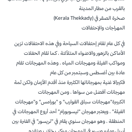
بالقرب من مطار المدينة
صخرة الصقر في (Kerala Thekkady)
المهراجات والإحتفالات
في كل عام تقام إحتفالات السياحة وفي هذه الاحتفالات تزين
الأماكن بالزهور والاضواء المتلألئة ، كما تقام الحفلات
ومواكب الفيلة ومهرجانات المياه ، وهذه المهرجانات تقام
عادة بين أغسطس وسبتمبر من كل عام
فكيرالا غنية بمهرجاناتها الكثيرة منذ أقدم الأزمان ولكن ثمة
مهرجانات أفضل من سواها ، ومن المهرجانات
الكبيرة"مهرجانات سباق القوارب" و "بورامس" و"مهرجانات
الفيلة" ، ويعتبر مهرجان "تيسوبورام" أحد أروع المهرجانات في
المنطقة ، وهو مهرجان سنوي يقام في "تريسور" في الفترة بين
أبريل ومايو ويسير في المهرجان موكب خلاب ويتقدم