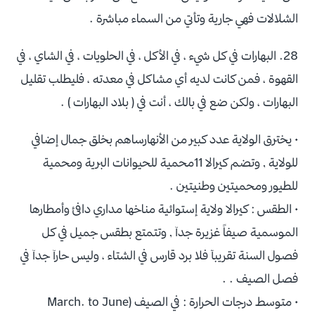
الشلالات فهي جارية وتأتي من السماء مباشرة .
28. البهارات في كل شيء ، في الأكل ، في الحلويات ، في الشاي ، في
القهوة ، فمن كانت لديه أي مشاكل في معدته ، فليطلب تقليل
البهارات ، ولكن ضع في بالك ، أنت في ( بلاد البهارات ) .
• يخترق الولاية عدد كبير من الأنهارساهم بخلق جمال إضافي
للولاية , وتضم كيرالا 11محمية للحيوانات البرية ومحمية
للطيور ومحميتين وطنيتين .
• الطقس : كيرالا ولاية إستوائية مناخها مداري دافئ وأمطارها
الموسمية صيفاً غزيرة جدآ , وتتمتع بطقس جميل في كل
فصول السنة تقريبآ فلا برد قارس في الشتاء ، وليس حارآ جدآ في
فصل الصيف . .
• متوسط درجات الحرارة : في الصيف (March. to June