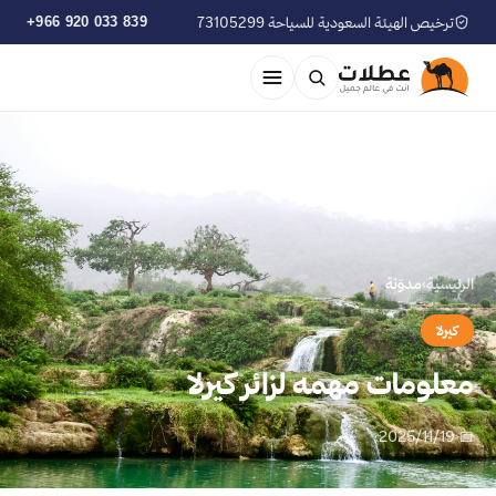
ترخيص الهيئة السعودية للسياحة 73105299
+966 920 033 839
الرئيسية
›
مدوّنة
كيرلا
معلومات مهمه لزائر كيرلا
📅 2025/11/19