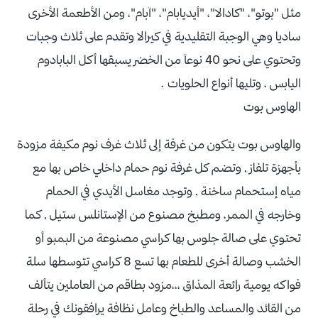
مثل "بوتو"، "كادالا"، "أيديابام"، "آبام"، ومن الأطعمة الأخرى
ساديا وهي الوجبة التقليدية في كيرالا وتقدم على ثلاث وجبات
وتحتوي على نحو 40 نوعآ من الخضر يسبقها أكل البابادوم
اليابس ، وتليها أنواع الحلويات .
الهاوس بوت
والهاوس بوت يتكون من غرفة إلى ثلاث غرف نوم مكيفة مزودة
بأجهزة تلفاز , وتضم كل غرفة نوم حمام داخلي خاص بها مع
مياه إستحمام ساخنة , وتوجد مغاسل الأيدي في الحمام
وخارجه في الممر، ومطبخ مصنوع من الإستانلس ستيل , كما
تحتوي على صالة جلوس بها كراسي مصنوعة من البمبو أو
الخشب وصالة أخرى للطعام بها تسع 8 كراسي تتوسطها سلة
فواكه يومية رائعة المذاق ،،،مزود بطاقم من العاملين يتألف
من القائد والمساعد والطباخ وعامل نظافة يرافقونك في رحلة