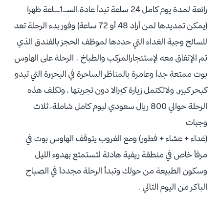
رائعة لمدة يوم كامل 24 ساعة تبدأ عادة ًالســ1ـــاعة ظهرآ
(يمكن تمديدها لمن أراد 48 أو 72 ساعة) وفور بدء الرحلة تعد
للسائح وجبة الغداء التي حددها لموظف الحجز بالفندق الذي
تم الإتفاق معه لإستئجارالمركب والطباخ . الرحلة على الهاوس
بوت ممتعة جدآ وعامرة بالمناظر الساحرة في البحيرة التي تبدو
كبحر كبير, ولاتكتمل زيارة كيرالا دون تجربتها ، وتكلف هذه
الرحلة حوالي 800 ريال سعودي ليوم كامل شاملة ً ثلاث
وجبات
(غداء + عشاء + فطور) ومع الغروب يتوقف الهاوس بوت في
مرفأ خاص في منطقة ريفية هادئة لتستمتع بهدوء الليل
وسكون الطبيعة من حولك وتبدأ الرحلة مجددآ في الصباح
الباكر من اليوم التالي .