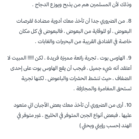
وذلك لأن المسلمين هم من يذبح ويوزع الدجاج .
8. من الضروري جدا أن تأخذ معك أدوية مضادة لقرصات
البعوض ، أو للوقاية من البعوض ، فالبعوض في كل مكان
خاصة في الفنادق القريبة من البحيرات والغابات .
9. الهاوس بوت ، تجربة رائعة مميزة فريدة ، لكن !!!!! المبيت لا
أعتقد أنه شيء جميل ، فيجب أن يقع الهاوس بوت على إحدى
الضفاف ، حيث تنشط الحشرات والباعوض ، لكنها تجربة
تستحق المغامرة والمجازفة .
10. أرى من الضروري أن تأخذ معك بعض الأجبان الي متعود
عليها ، فبعض أنواع الجبن المتوفر في الخليج ، غير متوفر في
الهند (حسب رؤيتي وبحثي )