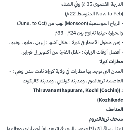
الدرجة القصوى 35 مْ) وفي الشتاء
(Nov. to Feb المتوسط 22 مْ)
• الرياح الموسمية (Monsoon) تهب من (June. to Oct)
والحرارة حينها تتراوح بين 24مْ - 33مْ
• زمن هطول الأمطار في كيرلا : خلال أشهر : إبريل ، مايو ، يونيو .
• أفضل أوقات الزيارة : خلال الفترة من أكتوبر إلى فبراير .
مطارات كيرلا
المدن التي توجد بها مطارات في ولاية كيرالا ثلاث مدن وهي : -
العاصمة تريفاندرم ، ومدينة كوتشي ، ومدينة كاليكوت
: (Thiruvananthapuram, Kochi (Cochin)
Kozhikode)
المتاحف
متحف تريفاندروم
تمثال ساقرا كنياكا عروس البحر في (تريفدرام) أحد أشهر معالمها