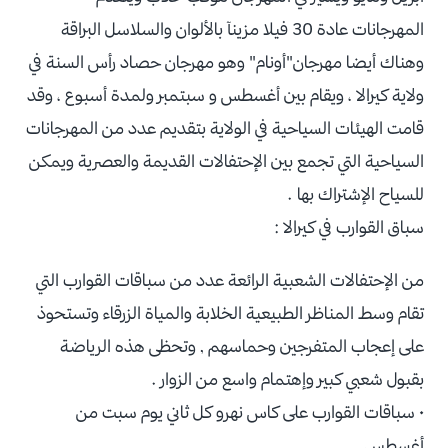
المهرجانات عادة 30 فيلا مزينآ بالألوان والسلاسل البراقة
وهناك أيضا مهرجان"أونام" وهو مهرجان حصاد رأس السنة في
ولاية كيرالا ، ويقام بين أغسطس و سبتمبر ولمدة أسبوع ، وقد
قامت الهيئات السياحية في الولاية بتقديم عدد من المهرجانات
السياحية التي تجمع بين الإحتفالات القديمة والعصرية ويمكن
للسياح الإشتراك بها .
سباق القوارب في كيرالا :
من الإحتفالات الشعبية الرائعة عدد من سباقات القوارب التي
تقام وسط المناظر الطبيعية الخلابة والمياة الزرقاء وتستحوذ
على إعجاب المتفرجين وحماسهم , وتحظى هذه الرياضة
بقبول شعبي كبير وإهتمام واسع من الزوار .
• سباقات القوارب على كاس نهرو كل ثاني يوم سبت من
أغسطس .