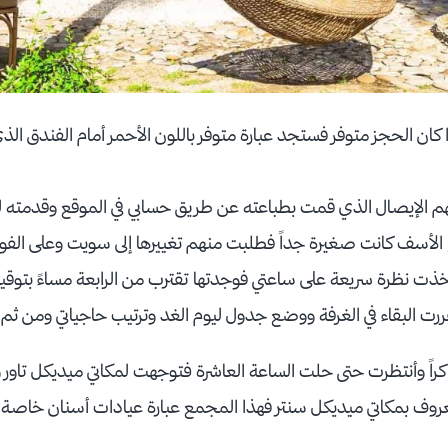
ذا كان الحجز متوفر فستجد عبارة متوفر باللون الأحمر أمام الفندق ال
الإيصال الذي قمت بطباعته عن طريق حسابي في الموقع وقدمته لهم
 الأسف كانت صغيرة جداً فطلبت منهم تغييرها إلى سويت وعلى الفور
، أخذت نظرة سريعة على ساعتي فوجدتها تقترب من الرابعة مساءً بتوق
رت البقاء في الغرفة ووضع جدول ليوم الغد وترتيب حاجياتي ومن ثم ال
اكراً وأنتظرت حتى حلت الساعة العاشرة فتوجهت لمكاتي ميديكل تاور
وف بمكاتي ميديكل سنتر فهذا المجمع عبارة عيادات أسنان خاصة 