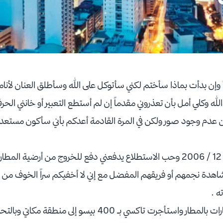
أ وإن بدأت بماذا سأختم لكني سأتوكل على الله وسأطلق العنان لأنام
له وكلي أمل بأن تعذروني مقدماً إن لم أستطع التعبير أو خانني ال
 عدم وجود صور ولكن في المرة القادمة أعدكم بأني سأكون مستعد 
وصلت للوردة بتاريخ 18 / 12 / 2006 وحب الاستطلاع يدفعني دفع للخروج من أرضية
هدة نجمهم أو فريقهم المفضل مع إني لا أخفيكم سراً الخوف من 
ه .
توجهت لمكتب تأجير السيارات بالمطار واستأجرت تاكسي بـ 400 بيس