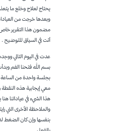
يحتاج لعلاج وخلع ما يتعذر إص
وبعدها خرجت من العيادات
مضمون هذا التقرير خاص لمن
أتت في السياق للتوضيح .
عدت في اليوم التالي ووجدت 
بسم الله فتحنا الفم وبدأ
بجلسة واحدة من الساعة الع
معي إيجابية هذه النقطة و
هذا الشيء في عياداتنا هن
والملاحظة الأخرى التي راي
بنفسها وإن كان الضغط لديه
بالفعل .