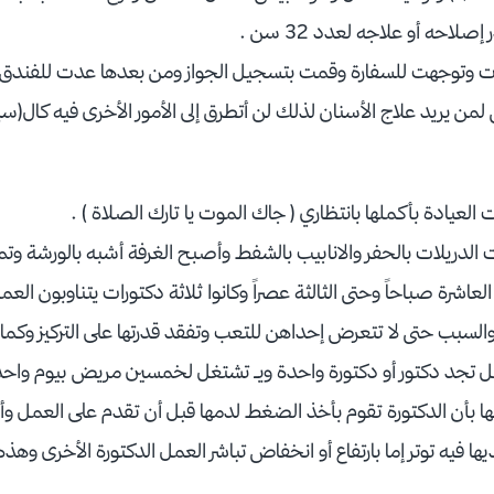
لاحه أو علاجه لعدد 32 سن .
 وتوجهت للسفارة وقمت بتسجيل الجواز ومن بعدها عدت للفندق و
 يريد علاج الأسنان لذلك لن أتطرق إلى الأمور الأخرى فيه كال(سياحة
العيادة بأكملها بانتظاري ( جاك الموت يا تارك الصلاة ) .
ت الدريلات بالحفر والانابيب بالشفط وأصبح الغرفة أشبه بالورشة و
اشرة صباحاً وحتى الثالثة عصراً وكانوا ثلاثة دكتورات يتناوبون العم
السبب حتى لا تتعرض إحداهن للتعب وتفقد قدرتها على التركيز وكما
ا بل تجد دكتور أو دكتورة واحدة ويـ تشتغل لخمسين مريض بيوم واحد
تها بأن الدكتورة تقوم بأخذ الضغط لدمها قبل أن تقدم على العمل وأم
ا فيه توتر إما بارتفاع أو انخفاض تباشر العمل الدكتورة الأخرى وهذ