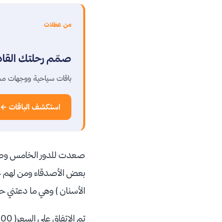
من عطلات
صمّم رحلتك القا
باقات سياحية ووجهات مخ
استكشف الباقات ←
صعدت للدور الخامس وطبعا
بعض الأصدقاء ومن لهم خبر
الأسنان ) وهي ما دعتني حال