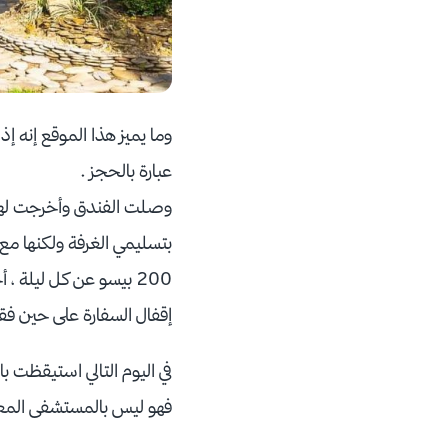
وما يميز هذا الموقع إنه إ
عبارة بالحجز .
وصلت الفندق وأخرجت لهم 
بتسليمي الغرفة ولكنها مع
200 بيسو عن كل ليلة 
إقفال السفارة على حين فقر
في اليوم التالي استيقظت ب
فهو ليس بالمستشفى المعر