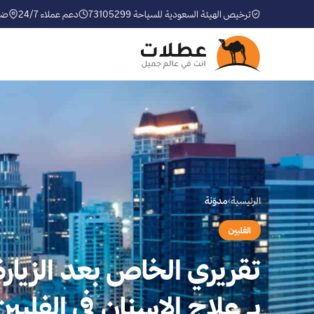
ترخيص الهيئة السعودية للسياحة 73105299
دعم عملاء 24/7
ضم
الرئيسية
›
مدوّنة
الفلبين
تقريري الخاص بعد الزيار
بـ علاج الاسنان في الفلبين