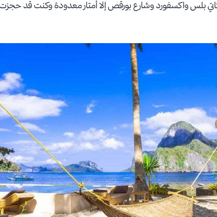
كاتي بلس واكسفورد وشارع بورقص إلا أمتار معدودة وكنت قد حجزت 