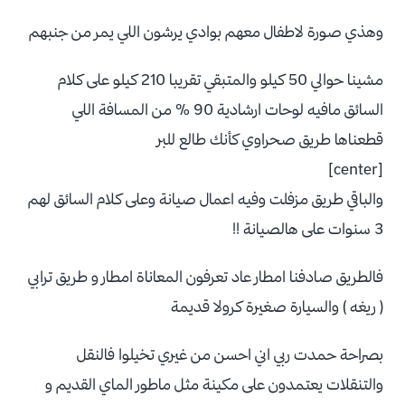
وهذي صورة لاطفال معهم بوادي يرشون اللي يمر من جنبهم
مشينا حوالي 50 كيلو والمتبقي تقريبا 210 كيلو على كلام
السائق مافيه لوحات ارشادية 90 % من المسافة اللي
قطعناها طريق صحراوي كأنك طالع للبر
[center]
والباقي طريق مزفلت وفيه اعمال صيانة وعلى كلام السائق لهم
3 سنوات على هالصيانة !!
فالطريق صادفنا امطار عاد تعرفون المعاناة امطار و طريق ترابي
( ريغه ) والسيارة صغيرة كرولا قديمة
بصراحة حمدت ربي اني احسن من غيري تخيلوا فالنقل
والتنقلات يعتمدون على مكينة مثل ماطور الماي القديم و