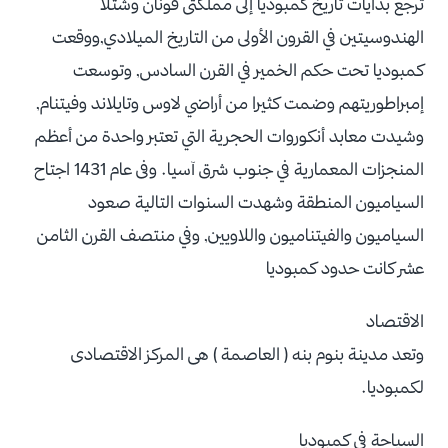
ترجع بدايات تاريخ كمبوديا إلى مملكتى فونان وشتلا
الهندوسيتين في القرون الأولى من التاريخ الميلادي,ووقعت
كمبوديا تحت حكم الخمير في القرن السادس, وتوسعت
إمبراطوريتهم وضمت كثيرا من أراضي لاوس وتايلاند وفيتنام,
وشيدت معابد أنكوروات الحجرية التي تعتبر واحدة من أعظم
المنجزات المعمارية في جنوب شرق آسيا. وفى عام 1431 اجتاح
السياميون المنطقة وشهدت السنوات التالية صعود
السياميون والفيتناميون واللاويين, وفي منتصف القرن الثامن
عشر كانت حدود كمبوديا
الاقتصاد
وتعد مدينة بنوم بنه ( العاصمة ) هى المركز الاقتصادى
لكمبوديا.
السياحة في كمبوديا