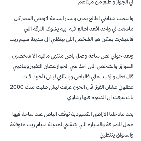
لي الجواز واطلع من مبناهم
واسحب شناطي اطالع يمين ويسار الساعة 4ونص العصر كل
ماشفت لي واحد اقعد اطالع فيه ابيه يشوف اللزقة اللي
فالتيشرت يمكن هو الشخص اللي بينقلني الى مدينة سيم ريب
وبعد حوالي نص ساعة وصل باص منتهي مافيه الا شخصين
السواق والشخص اللي اخذ مني الجواز عشان التفييز ويناديني
قال تعال واركب لحالي فالباص ويسألني ليش تأخرت قلت
عطلوني عشان الفيزا قال الحين عرفت ليش طلبت منك 2000
بات عرفت ان الدعوة فيها رشاوي
بعد مادخلنا الاراضي الكمبودية توقف الباص عند ساحة فيها
محل للصرافة والسيارة اللي بتنقلني لمدينة سيام ريب متوقفة
والسواق ينتظرني