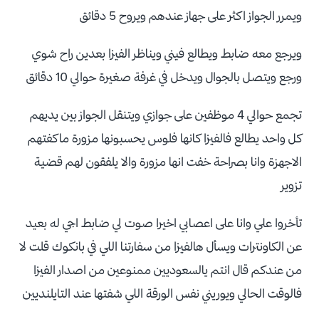
ويمرر الجواز اكثر على جهاز عندهم ويروح 5 دقائق
ويرجع معه ضابط ويطالع فيني ويناظر الفيزا بعدين راح شوي
ورجع ويتصل بالجوال ويدخل في غرفة صغيرة حوالي 10 دقائق
تجمع حوالي 4 موظفين على جوازي ويتنقل الجواز بين يديهم
كل واحد يطالع فالفيزا كانها فلوس يحسبونها مزورة ماكفتهم
الاجهزة وانا بصراحة خفت انها مزورة والا يلفقون لهم قضية
تزوير
تأخروا علي وانا على اعصابي اخيرا صوت لي ضابط اجي له بعيد
عن الكاونترات ويسأل هالفيزا من سفارتنا اللي في بانكوك قلت لا
من عندكم قال انتم يالسعوديين ممنوعين من اصدار الفيزا
فالوقت الحالي ويوريني نفس الورقة اللي شفتها عند التايلنديين