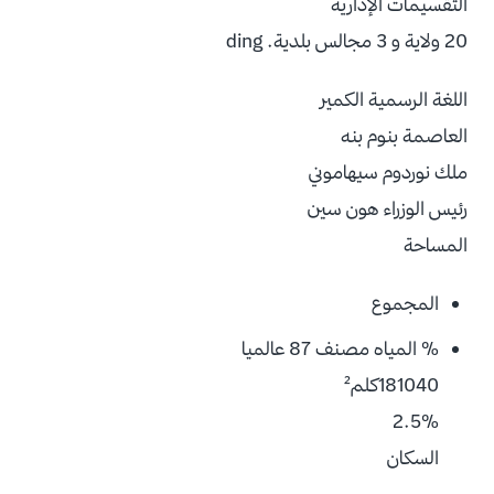
التقسيمات الإدارية
20 ولاية و 3 مجالس بلدية. ding
اللغة الرسمية الكمير
العاصمة بنوم بنه
ملك نوردوم سيهاموني
رئيس الوزراء هون سين
المساحة
المجموع
% المياه مصنف 87 عالميا
181040كلم²
2.5%
السكان