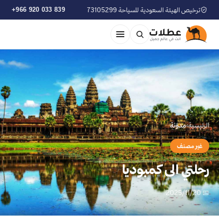
ترخيص الهيئة السعودية للسياحة 73105299
+966 920 033 839
الرئيسية
›
مدوّنة
غير مصنف
رحلتي الى كمبوديا
📅 2025/11/20