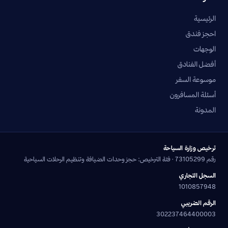
الرئيسية
احجز فندق
الوجهات
أفضل الفنادق
موسوعة السفر
أسئلة المسافرون
المدونة
ترخيص وزارة السياحة
رقم 73105299 · فئة الترخيص: حجز وحدات الضيافة وتنظيم الرحلات السياحية
السجل التجاري
1010857948
الرقم الضريبي
302237464400003