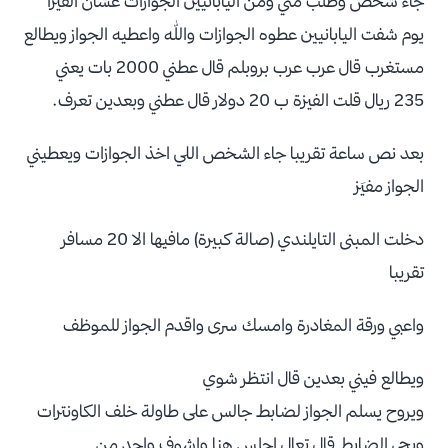
جاء شخص وطلب مني ومن اليابانيين الجوازات عشان الفيزا
يوم شفت اليابانيين عطوه الجوازات والله واعطيه الجواز ويطالع
مستغرب قال عرب عرب بروبلم قال عطني 2000 بات يعني
235 ريال قلت الفيزة ب 20 دولار قال عطني وبعدين تعرف.
بعد نص ساعة تقريبا جاء الشخص اللي اخذ الجوازات ويعطيني
الجواز مفيَز
دخلت المبنى التايلندي (صالة كبيرة) مافيها الا 20 مسافر
تقريبا
واعبي ورقة المغادرة وامسك سرى واقدم الجواز للموظف
ويطالع فيني بعدين قال انتظر شوي
ويروح يسلم الجواز لضابط جالس على طاولة خلف الكاونترات
ويجي الضابط قال تعال اجلس هنا واشوف واحد من