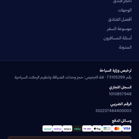
احجز فندق
الوجهات
أفضل الفنادق
موسوعة السفر
أسئلة المسافرون
المدونة
ترخيص وزارة السياحة
رقم 73105299 · فئة الترخيص: حجز وحدات الضيافة وتنظيم الرحلات السياحية
السجل التجاري
1010857948
الرقم الضريبي
302237464400003
وسائل الدفع