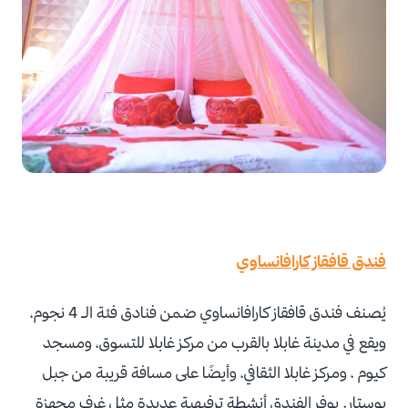
فندق قافقاز كارافانساوي
يُصنف فندق قافقاز كارافانساوي ضمن فنادق فئة الـ 4 نجوم،
ويقع في مدينة غابلا بالقرب من مركز غابلا للتسوق، ومسجد
كيوم ، ومركز غابلا الثقافي، وأيضًا على مسافة قريبة من جبل
بوستار. يوفر الفندق أنشطة ترفيهية عديدة مثل غرف مجهزة