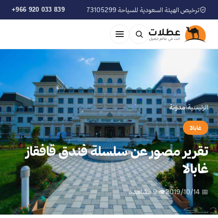
ترخيص الهيئة السعودية للسياحة 73105299
+966 920 033 839
الرئيسية
›
مدوّنة
غابالا
تقرير مصور عن سلسلة فندق قافقاز
غابالا
📅 2019/10/14
👁 9 مشاهدة