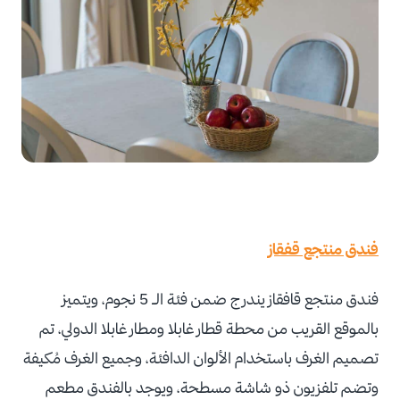
فندق منتجع قفقاز
فندق منتجع قافقاز يندرج ضمن فئة الـ 5 نجوم، ويتميز
بالموقع القريب من محطة قطار غابلا ومطار غابلا الدولي، تم
تصميم الغرف باستخدام الألوان الدافئة، وجميع الغرف مُكيفة
وتضم تلفزيون ذو شاشة مسطحة، ويوجد بالفندق مطعم