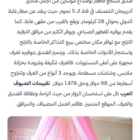
فندق منتجع قافقاز توفنداغ مونتاين من أجمل فنادق
أذربيجان المُصنف في فئة الـ 5 نجوم، حيث يبعُد عن مطار غابلا
الدولي بحوالي 28 كيلومتر، ويقع بالقرب من مقهى غابلا، كما
يقدم بوفيه للفطور الصباحي، ويوفر الكثير من مرافق الترفيه
التزلج مع توافر مكان مختص ببيع التذاكر الخاصة بالتزلج
واستئجار الأدوات الخاصة بذلك. ويتميز الفندق بتوفيره لغرف
مجهزة على أعلى المستويات، فالغرف مُكّيفة ومُزودة بخزانة
ملابس، وشاشات مسطحة، ويوجد 3 أنواع من الغرف وتتراوح
أسعارها من 98 دولار وحتى 1,478 دولار.
تقييمات الضيوف
العرب
نال على استحسان الزوّار من حيث الراحة ونظافة الفندق
والغرف، الموقع المتميز، طاقم العمل المضياف، والمرافق.