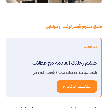
فندق منتجع قفقاز توفنداغ مونتاين
من عطلات
صمّم رحلتك القادمة مع عطلات
باقات سياحية ووجهات مختارة بأفضل العروض.
استكشف الباقات ←