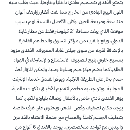
يتمتع الفندق بتصميم هادئ داخليًا وخارجيًا، حيث يغلب عليه
اللون البيج الهادئ من الخارج مما لفت أنظار زوّارهف ألوان
متناسقة ومريحة للعين، وكان الأفضل بالنسبة لهم بسبب
موقعة الذي يبعُد مسافة 21 كيلومتر فقط عن مطار غابلا
الدولي، ويقع بالقرب من مراكز التسوق والمطاعم الفاخرة،
بالإضافة لقربه من سوق جيلان غابلا المعروف. الفندق مزود
بمسبح خارجي يتيح للضيوف الاستمتاع والإسترخاء في الهواء
الطلق، كما يضم مركز جيم وساونا وسبا، ويُمكن للزوّار أخذ
حمام بخار على الطريقة التركية، ويوفر الفندق خدمة الإنترنت
المجانية، ويتواجد به مطعم لتقديم الأطباق بنكهات عالمية.
يوّفر الفندق نادي خاص بالأطفال وصالة بلياردو للكبار، كما
يوجد مكان تصفيف وقص الشعر، ويحتوي على غرف خاصة
بتنظيف الجسم كاملاً والمساج مع خدمة الاعتناء بالقدمين
واليدين مع تواجد متخصصين. يوجد بالفندق 6 أنواع من