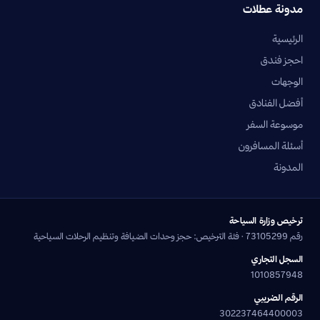
مدونة عطلات
الرئيسية
احجز فندق
الوجهات
أفضل الفنادق
موسوعة السفر
أسئلة المسافرون
المدونة
ترخيص وزارة السياحة
رقم 73105299 · فئة الترخيص: حجز وحدات الضيافة وتنظيم الرحلات السياحية
السجل التجاري
1010857948
الرقم الضريبي
302237464400003