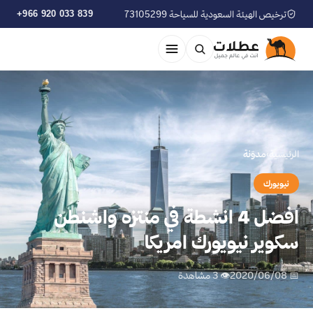
ترخيص الهيئة السعودية للسياحة 73105299
+966 920 033 839
الرئيسية
›
مدوّنة
نيويورك
افضل 4 انشطة في منتزه واشنطن
سكوير نيويورك امريكا
📅 2020/06/08
👁 3 مشاهدة