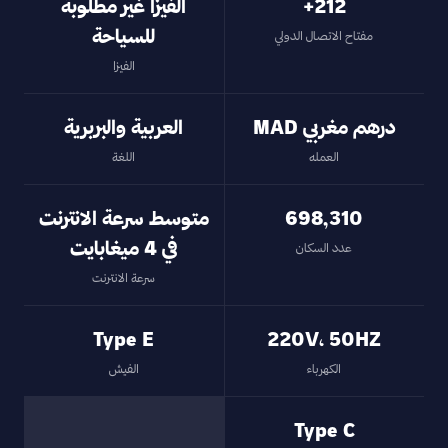
‎+212
الفيزا غير مطلوبة
للسياحة
مفتاح الاتصال الدولي
الفيزا
درهم مغربي MAD
العربية والبربرية
العمله
اللغة
698,310
متوسط سرعة الانترنت
في 4 ميغابايت
عدد السكان
سرعة الانترنت
Type E
220V، 50HZ
الكهرباء
الفيش
Type C