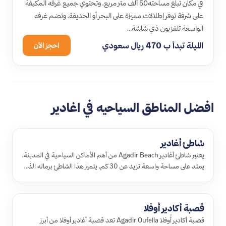
في مكان تبلغ مساحته50 ألف متر مربع، وتحتوي جميع غرفه المكيفة
على شرفة توفر إطلالات مميزة على البحر أو الحديقة، وتضم غرفه
الواسعة تلفزيون ذي شاشة…
الليلة تبدأ ب 470 ريال سعودي
احجز الآن
افضل المناطق السياحيه في اغادير
شاطئ أغادير
يعتبر شاطئ أغادير Agadir Beach من أهم الأماكن السياحية في المدينة،
يمتد على مساحة واسعة تزيد عن 30 كم، يتميز هذا الشاطئ برماله الذ…
قصبة أكادير أُوفلا
قصبة أكادير أُوفلا Agadir Oufella تعد قصبة أغادير أوفلا من أبرز