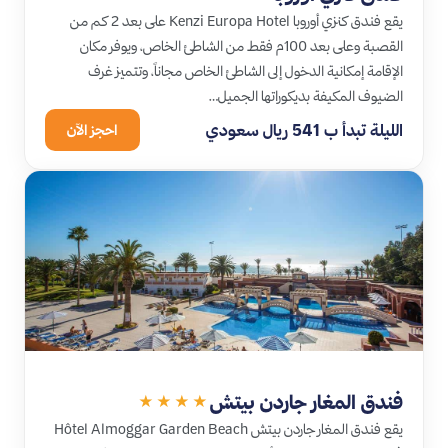
يقع فندق كنزي أوروبا Kenzi Europa Hotel على بعد 2 كم من
القصبة وعلى بعد 100م فقط من الشاطئ الخاص، ويوفر مكان
الإقامة إمكانية الدخول إلى الشاطئ الخاص مجاناً، وتتميز غرف
الضيوف المكيفة بديكوراتها الجميل…
الليلة تبدأ ب 541 ريال سعودي
احجز الآن
فندق المغار جاردن بيتش
★★★★
يقع فندق المغار جاردن بيتش Hôtel Almoggar Garden Beach