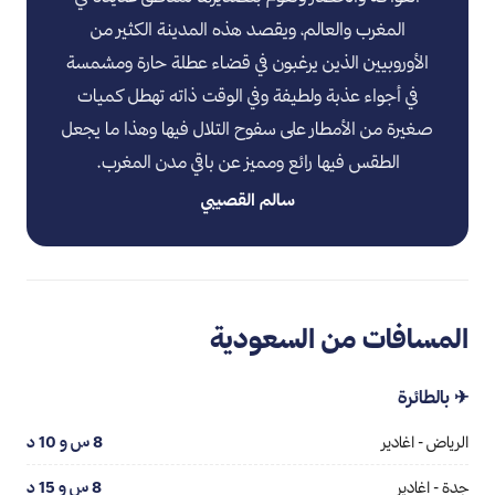
المغرب والعالم، ويقصد هذه المدينة الكثير من
الأوروبيين الذين يرغبون في قضاء عطلة حارة ومشمسة
في أجواء عذبة ولطيفة وفي الوقت ذاته تهطل كميات
صغيرة من الأمطار على سفوح التلال فيها وهذا ما يجعل
الطقس فيها رائع ومميز عن باقي مدن المغرب.
سالم القصيبي
المسافات من السعودية
✈ بالطائرة
الرياض - اغادير
8 س و 10 د
جدة - اغادير
8 س و 15 د