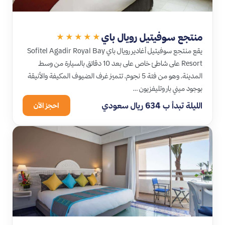
منتجع سوفيتيل رويال باي
★★★★★
يقع منتجع سوفيتيل أغادير رويال باي Sofitel Agadir Royal Bay
Resort على شاطئ خاص على بعد 10 دقائق بالسيارة من وسط
المدينة، وهو من فئة 5 نجوم، تتميز غرف الضيوف المكيفة والأنيقة
بوجود ميني بار وتليفزيون …
الليلة تبدأ ب 634 ريال سعودي
احجز الآن