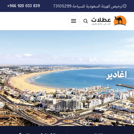
ترخيص الهيئة السعودية للسياحة 73105299
+966 920 033 839
الرئيسية
›
وجهات سياحية
اغادير
افضل وقت للزيارة سبتمبر، أغسطس ارخص شهور من ناحية
السكن اكتوبر، نوفمبر، فبراير اسباب زيارة اغادير حديقة أولهاو،
قصبة أغادير أوفلا، ساحة الأمل، حديقة وادي الطيور، الجولف، ا…