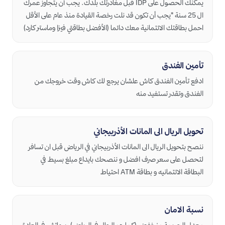
يمكنك الحصول على IDP قبل مغادرتك بلدك. يجب أن يتجاوز عمرك
ال 25 سنة *يجب أن تكون قد نلت رخصة القيادة منذ عام على الأقل
احمل بطاقتك الائتمانية معك دائما (الأفضل بطاقتي فيزا وماستر كارد)
تأمين الفندق
ادفع تأمين الفندق كاش علشان يرجع لك كاش وقت خروجك من
الفندق وتقدر تستفيد منه
تحويل الريال الى المانات الأذربيجاني
ننصح بتحويل الريال الى المانات الأذربيجاني في الرياض قبل ان تسافر
لتحصل على سعر صرف افضل و ننصحك بايداع مبلغ بسيط في
البطاقة الائتمانيه و بطاقة ATM احتياط
نسبة الامان