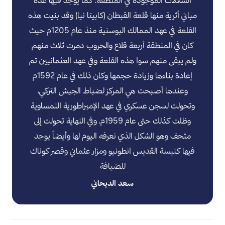
الشلالات الموجودة في المنطقة. كما يوجد فيها عدة
مباني أثرية منها قلعة القبطان (كابيتا نيا) وقد بنيت هذه
القلعة في عهد الممالك البوسنية منذ عام 1205م حيث
كان في المنطقة أربعة قلاع والحروب دمرت ثلاث منهم
ولم يبقى منهم سوا هذه القلعة وفي عهد العثمانيين تم
إعادة بناءها وزيادة حجمها وكان ذلك في عام 1592م
وعندها أصبحت هي المركز لضباط الجيش التركي،
وتحولت لسجن عسكري في عهد الإمبراطورية النمساوية
وظلت كذلك حتى عام 1959م، وفي النهاية تحولت إلى
متحف وهو الشكل الذي نعرفه اليوم لها وأيضاً يوجد
فيها كنيسة القديس انطونيو ومزار عثماني وقصر كوناك
للضيافة
سعد الديحاني