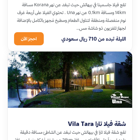
تقع فيلا جاسمينا في بيهاتش حيث تبعُد عن نهر Korana مسافة
14km ومسافة 0,1km عن نهر Una . تحتوي الفيلا على أربعة غرف
نوم منفصلة ومنطقة لتناول الطعام ومطبخ مُجهز بالكامل بالإضافة
لجهاز تلفزيون ذو شاشة مس…
الليلة تبدء من 710 ريال سعودي
احجز الآن
شقة فيلا تارا Vila Tara
تقع شقة فيلا تارا في بيهاتش حيث تبعُد عن الشاطئ مسافة دقيقة