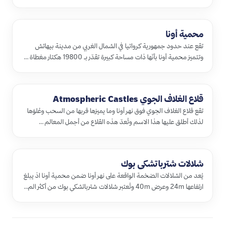
يستق…
محمية أونا
تقع عند حدود جمهورية كرواتيا في الشمال الغربي من مدينة بيهاتش
وتتميز محمية أونا بأنّها ذات مساحة كبيرة تقدّر بـ 19800 هكتار مغطاة …
قلاع الغلاف الجوي Atmospheric Castles
تقع قلاع الغلاف الجوي فوق نهر أونا وما يميزها قربها من السحب وعُلوّها
لذلك أطلق عليها هذا الاسم وتُعدّ هذه القلاع من أجمل المعالم …
شلالات شترباتشكي بوك
يُعد من الشلالات الضخمة الواقعة على نهر أونا ضمن محمية أونا اذ يبلغ
ارتفاعها 24m وعرض 40m وتُعتبر شلالات شترباتشكي بوك من أكثر الم…