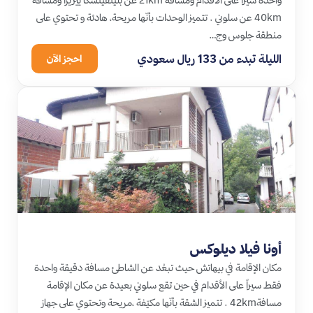
واحدة سيراً على الأقدام ومسافة 21km عن بليتفيتْشكا ييزيرا ومسافة
40km عن سلوني . تتميز الوحدات بأنّها مريحة، هادئة و تحتوي على
منطقة جلوس وج…
الليلة تبدء من 133 ريال سعودي
احجز الآن
أونا فيلا ديلوكس
مكان الإقامة في بيهاتش حيث تبعُد عن الشاطئ مسافة دقيقة واحدة
فقط سيراً على الأقدام في حين تقع سلوني بعيدة عن مكان الإقامة
مسافة42km . تتميز الشقة بأنّها مكيّفة ،مريحة وتحتوي على جهاز