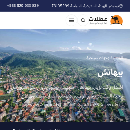
ترخيص الهيئة السعودية للسياحة 73105299
+966 920 033 839
الرئيسية
›
وجهات سياحية
بيهاتش
افضل وقت لزيارة بيهاتش : سبتمبر, يوليو, يناير ارخص شهور من
ناحية السكن : فبراير, نوفمبر, ديسمبر اسباب زيارة بيهاتش
: الطبيعة , شلالات المياه , المناظر الطبيعية, شعب ودود…