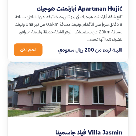
Apartman Hujić أبارتمنت هوجيك
تقع شقة أبارتمنت هوجيك في بيهاتش حيث تبعُد عن الشاطئ مسافة
8 دقائق سيراً على الأقدام ،وتبعُد مسافة 0,5km عن نهر Una وتبعُد
مسافة 20km عن بليتفيتشكا . توفر الشقة حديقة واسعة ومرافق
للشواء كما أنّها تحت…
الليلة تبدء من 200 ريال سعودي
احجز الآن
Villa Jasmin فيلا جاسمينا