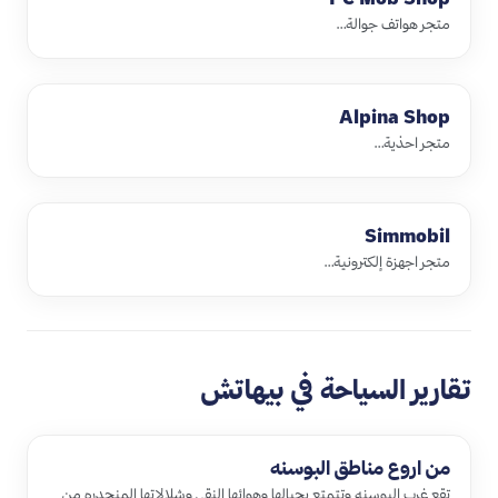
متجر هواتف جوالة…
Alpina Shop
متجر احذية…
Simmobil
متجر اجهزة إلكترونية…
تقارير السياحة في بيهاتش
من اروع مناطق البوسنه
تقع غرب البوسنه وتتمتع بجبالها وهوائها النقي وشلالاتها المنحدره من