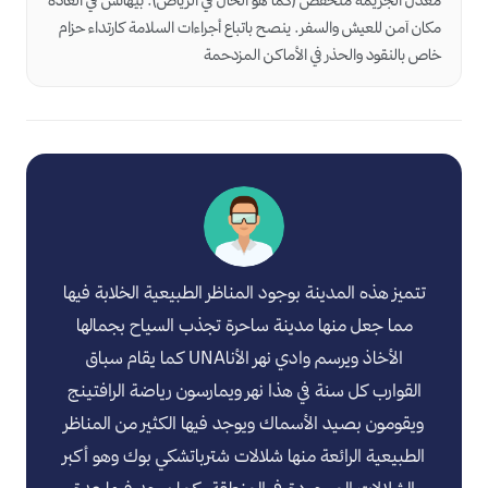
معدل الجريمة منخفض (كما هو الحال في الرياض). بيهاتش في العادة
مكان آمن للعيش والسفر. ينصح باتباع أجراءات السلامة كارتداء حزام
خاص بالنقود والحذر في الأماكن المزدحمة
تتميز هذه المدينة بوجود المناظر الطبيعية الخلابة فيها
مما جعل منها مدينة ساحرة تجذب السياح بجمالها
الأخاذ ويرسم وادي نهر الأناUNA كما يقام سباق
القوارب كل سنة في هذا نهر ويمارسون رياضة الرافتينج
ويقومون بصيد الأسماك ويوجد فيها الكثير من المناظر
الطبيعية الرائعة منها شلالات شترباتشكي بوك وهو أكبر