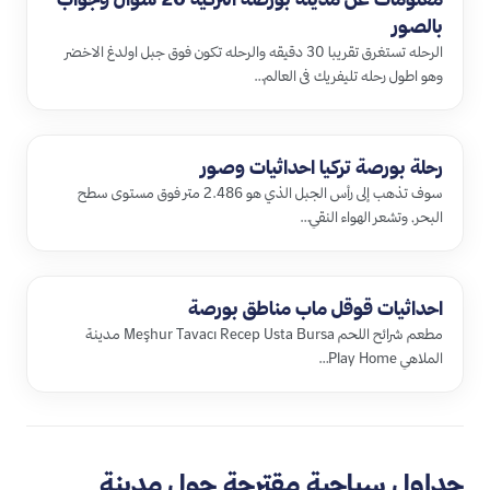
بالصور
الرحله تستغرق تقريبا 30 دقيقه والرحله تكون فوق جبل اولدغ الاخضر
وهو اطول رحله تليفريك فى العالم…
رحلة بورصة تركيا احداثيات وصور
سوف تذهب إلى رأس الجبل الذي هو 2.486 متر فوق مستوى سطح
البحر, وتشعر الهواء النقي…
احداثيات قوقل ماب مناطق بورصة
مطعم شرائح اللحم Meşhur Tavacı Recep Usta Bursa مدينة
الملاهي Play Home…
جداول سياحية مقترحة حول مدينة