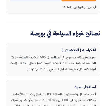
أرخص من الرياض بـ 40 %.
نصائح خبراء السياحة في بورصة
الاكراميه ( البخشيش )
غير متوقع لكنه مسموح. في المطاعم (5-10% للخدمة العادية - 0%
للخدمة السيئة). خدمة الغرف (5-10 ليرة تركية).حمال الحقائب (4-5
ليرة تركية لكل حقيبة). الدليل السياحي (10-15 ليرة تركية)
استئجار سيارة
أنت بحاجة إلى رخصة دولية للقيادة IDP إضافة إلى رخصتك الأصلية.
يمكنك الحصول على IDP قبل مغادرتك بلدك. يجب أن يتجاوز عمرك