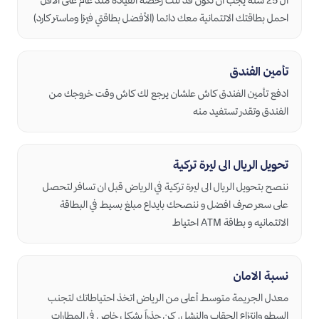
ال 25 سنة يجب أن تكون قد نلت رخصة القيادة منذ عام على الأقل
احمل بطاقتك الائتمانية معك دائما (الأفضل بطاقتي فيزا وماستر كارد)
تأمين الفندق
ادفع تأمين الفندق كاش علشان يرجع لك كاش وقت خروجك من
الفندق وتقدر تستفيد منه
تحويل الريال الى ليرة تركية
ننصح بتحويل الريال الى ليرة تركية في الرياض قبل ان تسافر لتحصل
على سعر صرف افضل و ننصحك بايداع مبلغ بسيط في البطاقة
الائتمانيه و بطاقة ATM احتياط
نسبة الامان
معدل الجريمة متوسط أعلى من الرياض اتخذ احتياطاتك لتجنب
السطو وانتزاع الحقاب والنشل. كن حذراً بشكل خاص في المطارات