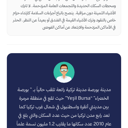
ومحطات السكك الحديدة والتجمعات العامة المزدحمة. لا تترك
الأشياء الثمينة دون مراقبة. ينصح باتباع أجراءات السلامة كارتداء حزام
خاص بالنقود وترك الأشياء القيمة في الفندق أو بعيداً عن النظر. الحذر
في الأماكن المزدحمة والابتعاد عن أماكن الفوضى
مدينة بورصة مدينة تركية رائعة تلقب حالياً بـ ” بورصة
الخضراء” “Yeşil Bursa” حيث تقع في منطقة مرمرة
بين مدينتي أنقرة واسطنبول في شمال غرب تركيا كما
تعد رابع مدن تركيا من حيث عدد السكان والتي بلغ في
عام 2010 عدد سكانها ما يقارب 1.2 مليون نسمة علماً