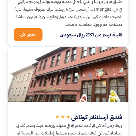
فندق غرين بروسا والذي يقع في مدينة بورصة ويتميز بموقع مركزي
في حي Osmangazi (اوسمان غازي) ويضم غرف ضيوف مكيفة عازلة
للصوت ذات ديكور أنيق مجهزة بصندوق ودائع آمن وتلفزيون بشاشة
مسطحة مع وجود حمامات خاصة…
الليلة تبدء من 231 ريال سعودي
احجز الآن
فندق أرسلانلار كوناغي
★★★
ويعتبر من أماكن الإقامة المميزة في مدينة بورصة حيث يضم فندق
أرسلانلار كوناغي غرف ضيوف تتميز بعضها بإطلالات على المدينة أو