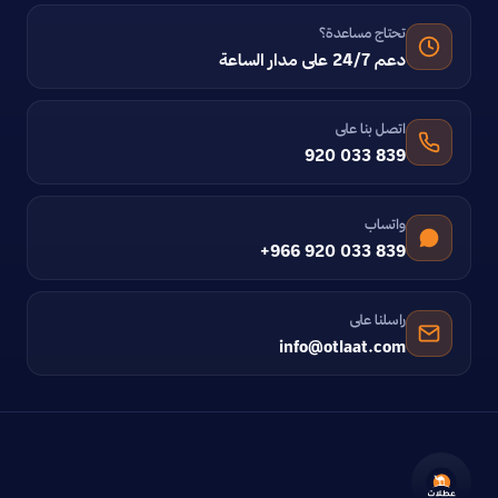
تحتاج مساعدة؟
دعم 24/7 على مدار الساعة
اتصل بنا على
920 033 839
واتساب
+966 920 033 839
راسلنا على
info@otlaat.com