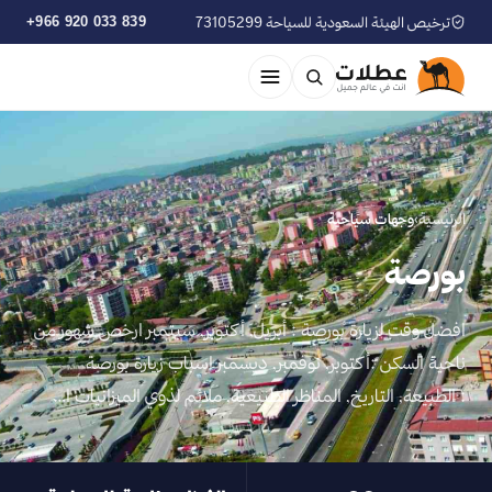
ترخيص الهيئة السعودية للسياحة 73105299
+966 920 033 839
الرئيسية
›
وجهات سياحية
بورصة
افضل وقت لزيارة بورصة : أبريل, أكتوبر, سبتمبر ارخص شهور من
ناحية السكن :أكتوبر, نوفمبر, ديسمبر اسباب زيارة بورصة
: الطبيعة, التاريخ, المناظر الطبيعية, ملائم لذوي الميزانيات ا…