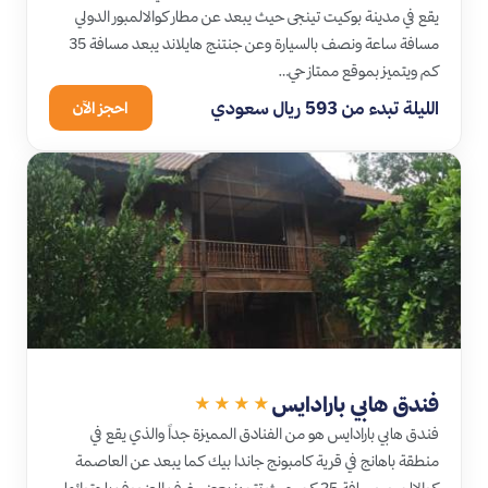
يقع في مدينة بوكيت تينجى حيث يبعد عن مطار كوالالمبور الدولي
مسافة ساعة ونصف بالسيارة وعن جنتنج هايلاند يبعد مسافة 35
كم ويتميز بموقع ممتاز حي…
الليلة تبدء من 593 ريال سعودي
احجز الآن
فندق هابي بارادايس
★★★★
فندق هابي بارادايس هو من الفنادق المميزة جداً والذي يقع في
منطقة باهانج في قرية كامبونج جاندا بيك كما يبعد عن العاصمة