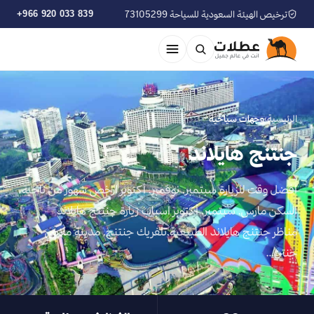
ترخيص الهيئة السعودية للسياحة 73105299
+966 920 033 839
الرئيسية
›
وجهات سياحية
جنتنج هايلاند
افضل وقت للزيارة سبتمبر, نوفمبر, أكتوبر ارخص شهور من ناحية
السكن مارس, سبتمبر, أكتوبر اسباب زيارة جنتنج هايلاند
مناظر جنتنج هايلاند الطبيعية,تلفريك جنتنج, مدينة ملاهي
جنتن…