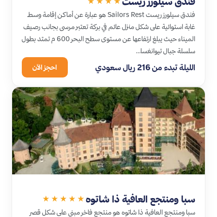
فندق سيلورز ريست
★★★★
فندق سيلورز ريست Sailors Rest هو عبارة عن أماكن إقامة وسط
غابة استوائية على شكل منزل عائم في بركة تعتبر مرسى بجانب رصيف
الميناء حيث يبلغ ارتفاعها عن مستوى سطح البحر 600 م تمتد بطول
سلسلة جبال تيوانغسا…
الليلة تبدء من 216 ريال سعودي
احجز الآن
سبا ومنتجع العافية ذا شاتوه
★★★★★
سبا ومنتجع العافية ذا شاتوه هو منتجع فاخر مبني على شكل قصر