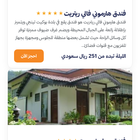
فندق هارموني فالي ريتريت
★★★★★
فندق هارموني فالي ريتريت هو فندق يقع في بلدة بوكيت تينجي ويتميز
بإطلالة رائعة على الجبال المحيطة ويضم غرف ضيوف مميزة توفر
كل وسائل الراحة حيث تشمل بعضها منطقة للجلوس ومجهزة بجهاز
تلفزيون مع قنوات فضائ…
الليلة تبدء من 251 ريال سعودي
احجز الآن