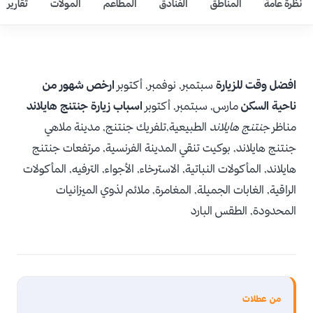
نظرة عامة
المناطق
الفنادق
المطاعم
المولات
تقارير
افضل وقت للزيارة
سبتمبر, نوفمبر, أكتوبر
ارخص شهور من
ناحية السكن
مارس, سبتمبر, أكتوبر
اسباب زيارة جنتنج هايلاند
مناظر
جنتنج هايلاند
الطبيعية,تلفريك جنتنج, مدينة ملاهي
جنتنج هايلاند, بوكيت تنقي المدينة الفرنسية, مرتفعات جنتنج
هايلاند, المأكولات النباتية, الاسترخاء, الأجواء, الترفيه, المأكولات
الراقية, الغابات الجميلة, المغامرة, ملائم لذوي الميزانيات
المحدودة, الطقس البارد
من عطلات