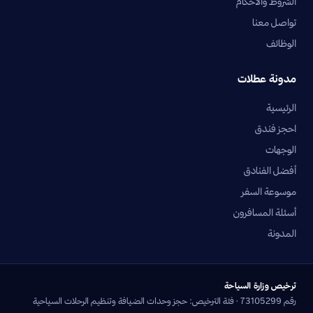
الشروط والأحكام
تواصل معنا
الوظائف
مدونة عطلات
الرئيسية
احجز فندق
الوجهات
أفضل الفنادق
موسوعة السفر
أسئلة المسافرون
المدونة
ترخيص وزارة السياحة
رقم 73105299 · فئة الترخيص: حجز وحدات الضيافة وتنظيم الرحلات السياحية