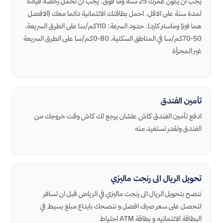
يجب ان يكون عمرك 25 سنة وما فوق. يجب ان تحمل رخصة قيادة
لمدة سنة على الاقل. احمل بطاقتك الائتمانية دائما معك (الافضل
هما فيزا وماستر كارد). حدود السرعة: 110كم/سا على الطرق السريعة،
50-70كم/سا في المناطق السكنية، 80-0كم/سا على الطرق السريعة
تأمين الفندق
ادفع تأمين الفندق كاش علشان يرجع لك كاش وقت خروجك من
تحويل الريال الى رنجت ماليزي
ننصح بتحويل الريال الى رنجت ماليزي في الرياض قبل ان تسافر
لتحصل على سعر صرف افضل و ننصحك بايداع مبلغ بسيط في