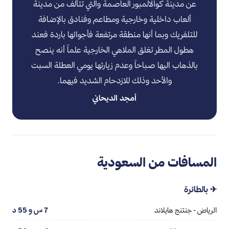
عن مدينة كوالالمبور العاصمة والتي تتألف من مدينة
ألعاب داخلية وخارجية ومطاعم وفنادق بالإضافة
للتلفريك وبما أنها منطقة مرتفعة فأجوائها باردة فعند
هطول المطر تغلق الملاهي الخارجية علماً أنه ينصح
بالذهاب اليها صباحاً وعدم زيارتها يومي العطلة السبت
والأحد وذلك للازدحام الشديد فيهما.
أمجد الديحاني
المسافات من السعودية
✈ بالطائرة
الرياض - جنتنج هايلاند
7 س و 55 د