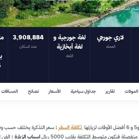
لاري جورجي
لغة جورجية و
3,908,884
مت
لغة أبخازية
العمله
عدد السكان
اللغة
s
المولات
تقارير
جداول سياحية
الأسعار
نصائح
المسافات
تكلفة السفر
:
اسباب الزيارة :
الفن ا