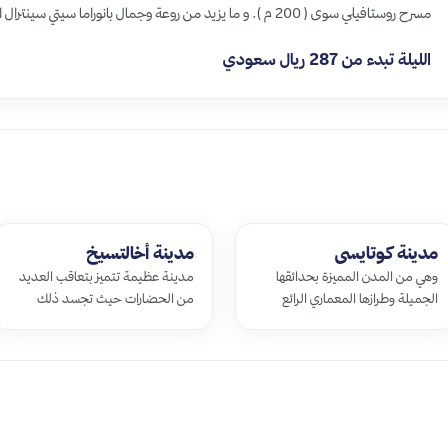
مسرح روستافيلي سوى ( 200 م ). و ما يزيد من روعة وجمال بانوراما سيتي سينترال الرفاهية الت…
الليلة تبدء من 287 ريال سعودي
مدينة كوتايسى
مدينة أخالتسيخ
وهي من المدن المميزة بحدائقها
مدينة عظيمة تتميز بتعاقب العديد
الجميلة وطرازها المعماري الرائع
من الحضارات حيث تجسد ذلك
والفريد من نوعه حيث أنها تأتي
باحتوائها الكثير من المعالم اﻷثرية
بالمرتبة الثانية بعد مدينة تبليسي
والثقافية وذلك جعلها أحد أجمل
كأكب…
المدن ال…