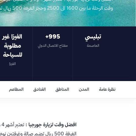
وقت الرحلة ما بين 1600 الى 2500 وحجز الغرفة 500 ريال تضم صالة وغرفتين نوم…
تبليسي
995+
الفيزا غير
مطلوبة
العاصمة
مفتاح الاتصال الدولي
للسياحة
الفيزا
نظرة عامة
المدن
المناطق
الفنادق
المطاعم
افضل وقت لزيارة جورجيا :
تعتبر أشهر 4 و5 و 6 أفضل الأوقات لزيارتها
الغرفة 500 ريال تضم صالة وغرفتين نوم منفصلة فيكون متوسط التكلفة يقارب 5000 ريال