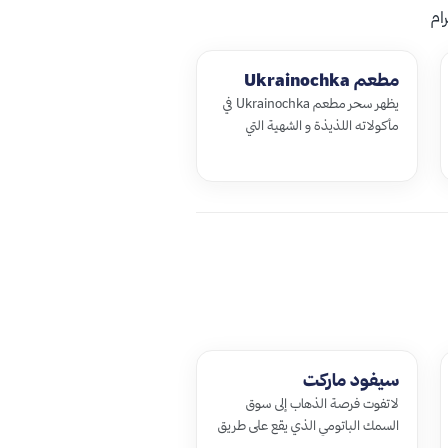
ام
مطعم Ukrainochka
يظهر سحر مطعم Ukrainochka في
مأكولاته اللذيذة و الشهية التي
يقدمها لضيوفه و بأسعاره المغرية و
الرخيصة في أجواء من الموسيقى
الهادئة…
سيفود ماركت
لاتفوت فرصة الذهاب إلى سوق
السمك الباتومي الذي يقع على طريق
مخينجوريMakhinjauri في ضواحي