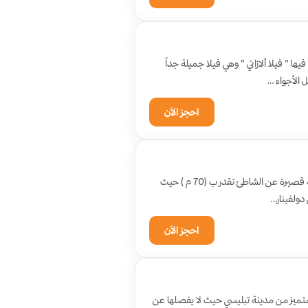
ا " فيلا ألازاني " وهي فيلا جميلة جداً
الأجواء …
احجز الآن
يكمن سر جمال شقة رويال بجانب البحر في موقعها المميز فهي تتربع على بعد مسافة قصيرة عن الشاطئ تقدر ب (70 م ) حيث
 دولفينار…
احجز الآن
 فهي تتوضع في موقع متميز من مدينة تبليسي حيث لا يفصلها عن