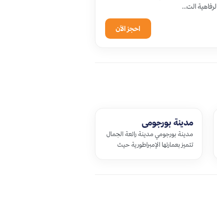
احجز الآن
مدينة بورجومي
مدينة بورجومي مدينة رائعة الجمال
تتميز بعمارتها الإمبراطورية حيث
يشعر كل من يزورها أنه في فيلم خيالي
أسطوري ويعود ذلك الى موقعها ا…