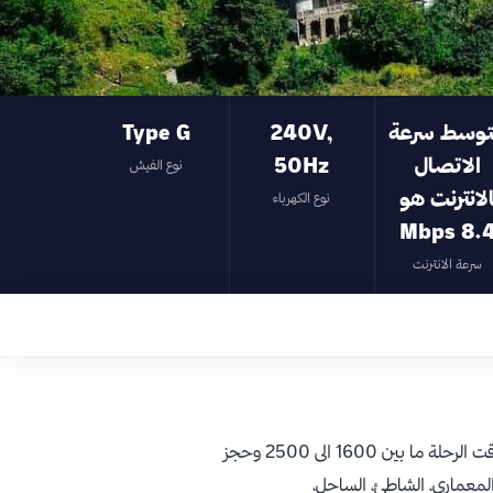
وسط سرعة
240V,
Type G
الاتصال
50Hz
نوع الفيش
نوع الكهرباء
8.4 Mbp
سرعة الانترنت
سعر التذكرة يختلف حسب وقت الرحلة ما بين 1600 الى 2500 وحجز
لمعماري، الشاطئ، الساحل،