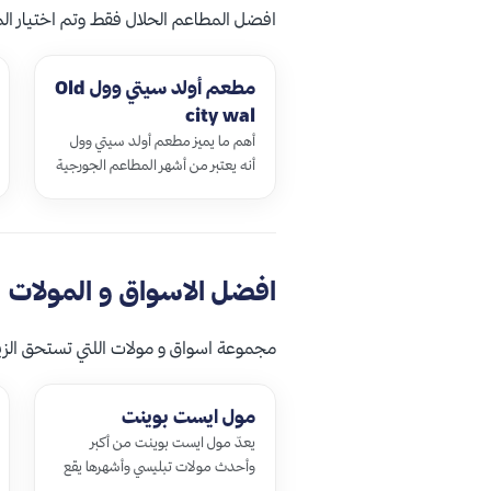
افضل المطاعم الحلال فقط وتم اختيار الم
مطعم أولد سيتي وول Old
city wal
أهم ما يميز مطعم أولد سيتي وول
أنه يعتبر من أشهر المطاعم الجورجية
حيث يقدم لزواره كل وسائل المتعة و
الراحة فيجدون فيه عند سهراتهم …
افضل الاسواق و المولات
مجموعة اسواق و مولات اللتي تستحق الزياره
مول ايست بوينت
يعدّ مول ايست بوينت من أكبر
وأحدث مولات تبليسي وأشهرها يقع
على الطريق المؤدي إلى مطار تبليسي