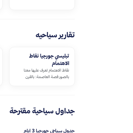
الدولي في ضواحي فاركيتيلي يتضمن
150 م…
تقارير سياحيه
تبليسي جورجيا نقاط
الاهتمام
نقاط الاهتمام تعرف عليها معنا
بالصور قصة العاصمة: بالقرن
الخامس كان أحد الملوك ويدعى
“فاختان” ب…
جداول سياحية مقترحة
جدول سياحي جورجيا 3 ايام