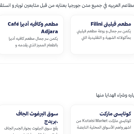
طاعم العربيه في جميع مدن جورجيا بعنايه من قبل متابعين تويتر و انستقر
مطعم فيليني Filini
مطعم وكافيه أديرا Café
Adjara
يكمن سر جمال و روعة مطعم فيليني
بمأكولاته الشهية و التقليدية التي
يكمن سر جمال مطعم كافيه أديرا
يقدمها و يزيد من جماله فريق
بالطعام المميز الذي يقدمه و
العمل المميز الذي يقدم كل الاهتمام
الطريقة التي يتم فيها تقديمه حيث
و…
الرقي الجورجي يظهر فيها و لاسيما
طبق ال…
 وشراء الهدايا منها
كوتايسي ماركت
سوق البرغوث الجاف
،بريدج
كوتايسي ماركت Kutaisi Market من
اشهر واهم الأسواق المحلية النابضة
يقع سوق البرغوث بجوار الجسر الجاف
في جورجيا بالحياة ستجد هنالك كل