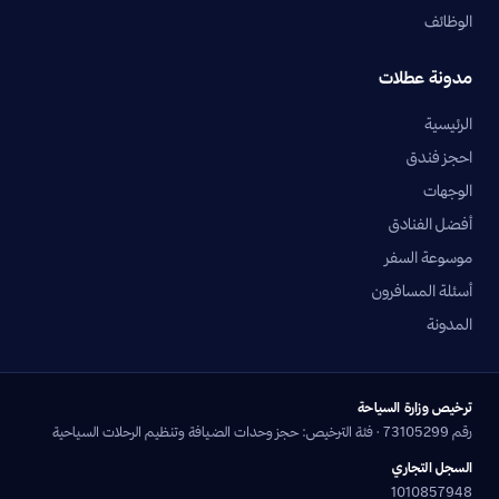
الوظائف
مدونة عطلات
الرئيسية
احجز فندق
الوجهات
أفضل الفنادق
موسوعة السفر
أسئلة المسافرون
المدونة
ترخيص وزارة السياحة
رقم 73105299 · فئة الترخيص: حجز وحدات الضيافة وتنظيم الرحلات السياحية
السجل التجاري
1010857948