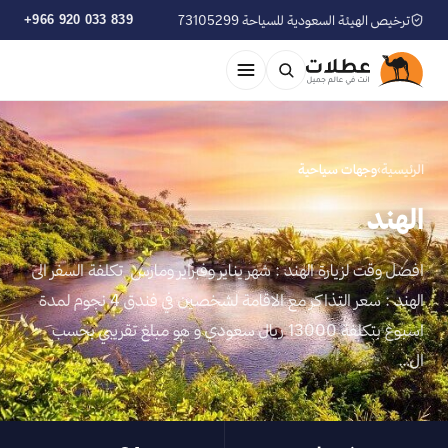
ترخيص الهيئة السعودية للسياحة 73105299
+966 920 033 839
الرئيسية
›
وجهات سياحية
الهند
افضل وقت لزيارة الهند : شهر يناير وفبراير ومارس تكلفة السفر الى
الهند : سعر التذاكر مع الاقامة لشخصين في فندق 4 نجوم لمدة
اسبوع بتكلفة 13000 ريال سعودي و هو مبلغ تقريبي بحسب
ال…