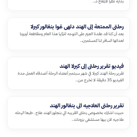
بداية نظرا لارتفاع د…
رحلتي الممتعة إلى الهند دلهي غوا بنغالور كيرلا
بعد أن كنا قد عقدنا العزم على التوجه لتركيا هذا العام ومقاطعة أوروبا
لعدائها السافر لنا كمسلمين…
فيديو تقرير رحلتي إلى كيرلا الهند
تقرير رحلة الهند كيرلا في شهر سبتمبر أعضاء الرحلة أصدقاء العمل مدة
الفيديو 35 دقيقة لا تخرج من…
تقرير رحلتى العلاجيه الي بنغالور الهند
حبيت اشارك بخصوص رحلتى القريبه الي بنجلور الهند علاج , طبعا الرحله
علاجيه لان بيها مستشفي بزودك…