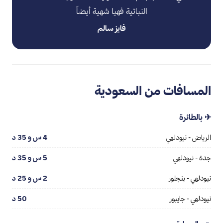
النباتية فهيا شهية أيضاً
فايز سالم
المسافات من السعودية
✈ بالطائرة
الرياض - نيودلهي
4 س و 35 د
جدة - نيودلهي
5 س و 35 د
نيودلهي - بنجلور
2 س و 25 د
نيودلهي - جايبور
50 د