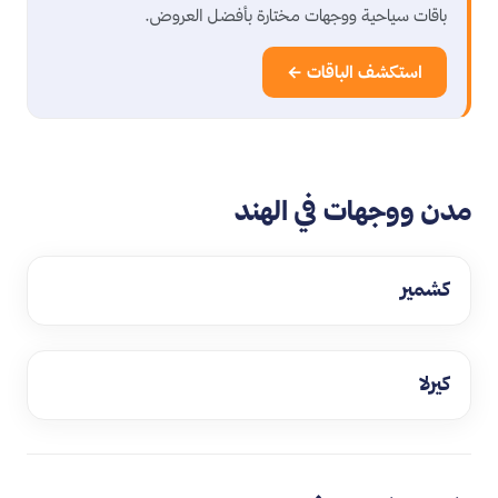
باقات سياحية ووجهات مختارة بأفضل العروض.
استكشف الباقات ←
مدن ووجهات في الهند
كشمير
كيرلا