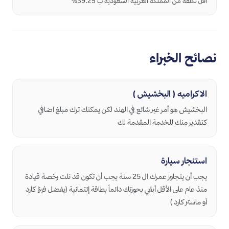
أقل تكلفة من المملكة العربية السعودية ب 39.25%
نصائح الخبراء
الاكراميه ( البخشيش )
البخشيش هو أمر غير شائع في الهند لكن يمكنك ترك مبلغ اضافي
كتقدير منك للخدمة المقدمة لك
استئجار سيارة
يجب أن يتجاوز عمرك ال 25 سنة يجب أن تكون قد نلت رخصة قيادة
منذ عام على الأقل أبقي بحوزتك دائماً بطاقة إئتمانية (يفضل فيزا كارد
أو ماستر كارد )