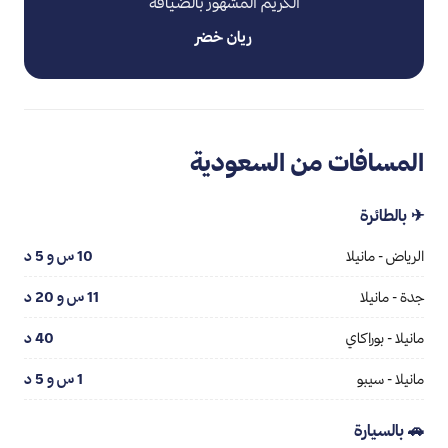
الكريم المشهور بالضيافة
ريان خضر
المسافات من السعودية
✈ بالطائرة
الرياض - مانيلا
10 س و 5 د
جدة - مانيلا
11 س و 20 د
مانيلا - بوراكاي
40 د
مانيلا - سيبو
1 س و 5 د
🚗 بالسيارة