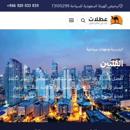
ترخيص الهيئة السعودية للسياحة 73105299
+966 920 033 839
الرئيسية
›
وجهات سياحية
الفلبين
افضل وقت لزيارة الفلبين : شهر سبتمبر وأغسطس وأكتوبر تكلفة
السفر الى الفلبين : التذاكر لشخصين مع الاقامة بفندق 4 نجوم
لمدة أسبوع حوالي 16500 ريال سعودي و تختلف هذه التكلفة
تبعاً…