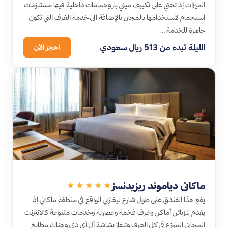
الميزات إذ تحتي على تكييف ميني بار وحمامات داخلية فيها مستلزمات
استحمام لاستخدامها بالمجان بالإضافة الى خدمة الغرف التي تكون
جاهزة للخدمة …
الليلة تبدء من 513 ريال سعودي
احجز الآن
ماكاتى دياموند ريزيدنسز
★★★★★
يقع هذا الفندق على طول شارع ليغازبي الواقع في منطقة ماكاتي إذ
يقدم للزبائن أماكن وغرف فخمة وعصرية وخدمات متنوعة كالانترنت
المجاني الموزع في كل الغرف وتلفاز بشاشة أل أي دي وهناك مطابخ