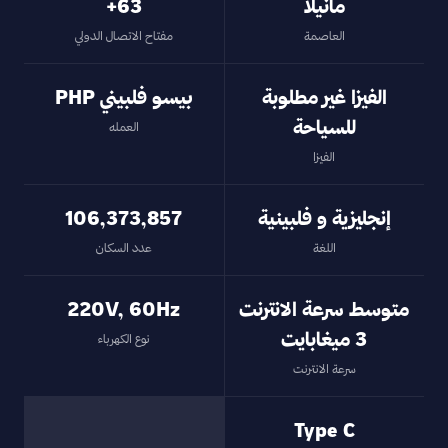
مانيلا
‎+63
العاصمة
مفتاح الاتصال الدولي
الفيزا غير مطلوبة
بيسو فلبيني PHP
للسياحة
العمله
الفيزا
إنجليزية و فلبينية
106,373,857
اللغة
عدد السكان
متوسط سرعة الانترنت
220V, 60Hz
3 ميغابايت
نوع الكهرباء
سرعة الانترنت
Type C