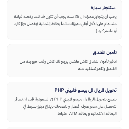
استئجار سيارة
يجب أن يتجاوز عمرك ال 25 سنة يجب أن تكون قد نلت رخصة قيادة
منذ عام على الأقل أبقي بحوزتك دائماً بطاقة إئتمانية (يفضل فيزا كارد
أو ماستر كارد )
تأمين الفندق
ادفع تأمين الفندق كاش علشان يرجع لك كاش وقت خروجك من
الفندق وتقدر تستفيد منه
تحويل الريال الى بيسو فلبيني PHP
ننصح بتحويل الريال الى بيسو فلبيني PHP في السعودية قبل ان تسافر
لتحصل على سعر صرف افضل و ننصحك بايداع مبلغ بسيط في
البطاقة الائتمانيه و بطاقة ATM احتياط