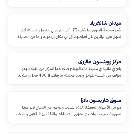
مختلفة …
ميدان شانغريلا
تقدر مساحة السوق بما يقارب 175 ألف متر مربع وتتصل به سكة قطار
تسهل على الزائرين نقل أغراضهم الى أي مكان يريدونه وأما عن الحديقة
فه…
مركز روبنسون غاليري
يقع في مانيلا في مدينة ماندالويونج صنع هذا المركز من الفولاذ وهو
مؤلف من خمسة طوابق وعدد محلاته ما يقارب ال400 محل وستجد
فيه ماركا…
سوق هاريسون بلازا
هو من الأسواق المفضّلة لدى الشعب وغيرهم من السياح فهو مركز
تسوق قديم جداً وأصبح مشهور بالضمانات والثقة بين البائعين وستجد
فيه فناد…