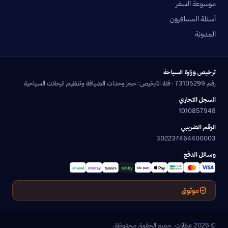
موسوعة السفر
أسئلة المسافرون
المدونة
ترخيص وزارة السياحة
رقم 73105299 · فئة الترخيص: حجز وحدات الضيافة وتنظيم الرحلات السياحية
السجل التجاري
1010857948
الرقم الضريبي
302237464400003
وسائل الدفع
موثوق
© 2026 عطلات. جميع الحقوق محفوظة.