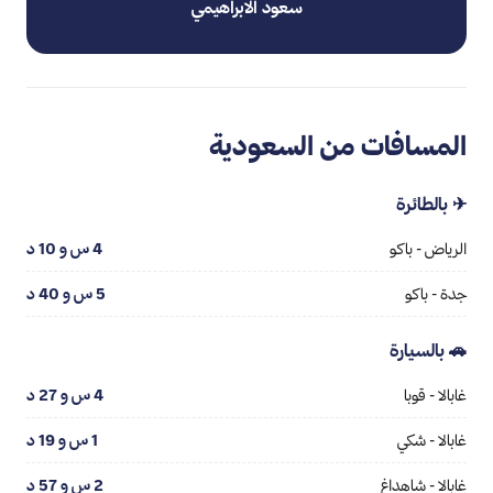
سعود الابراهيمي
المسافات من السعودية
✈ بالطائرة
الرياض - باكو
4 س و 10 د
جدة - باكو
5 س و 40 د
🚗 بالسيارة
غابالا - قوبا
4 س و 27 د
غابالا - شكي
1 س و 19 د
غابالا - شاهداغ
2 س و 57 د