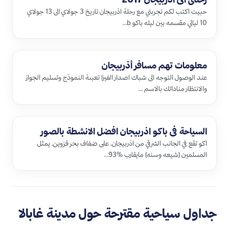
حبيت اكتب لكم تجربتي مع رحلة اذربيجان تاريخ 3 جولاي الى 13 جولاي
10 ليالي مقسمه بين ليله باكو b…
معلومات تهم مسافر أذربيجان
عند الوصول التوجه الى شباك اصدار الفيزا تعبىة النموذج وتسليم الجواز
والانتظار مناداتك بالاسم …
السياحة في باكو اذربيجان افضل الانشطة بالصور
اكو تقع في الجانب الشرقي من اذربيجان, على ضفاف بحر قزوين, يمثل
المسلمين (شيعه وسنه) مايقارب %93…
جداول سياحية مقترحة حول مدينة غابالا