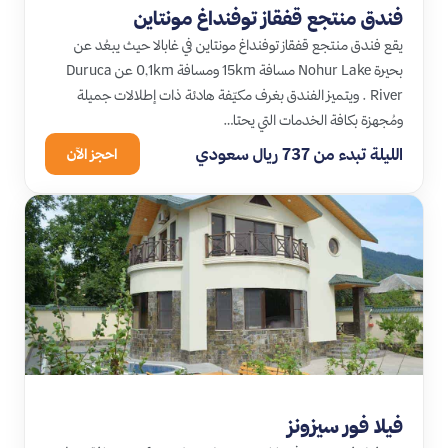
فندق منتجع قفقاز توفنداغ مونتاين
يقع فندق منتجع قفقاز توفنداغ مونتاين في غابالا حيث يبعُد عن
بحيرة Nohur Lake مسافة 15km ومسافة 0,1km عن Duruca
River . ويتميز الفندق بغرف مكيّفة هادئة ذات إطلالات جميلة
ومُجهزة بكافة الخدمات التي يحتا…
الليلة تبدء من 737 ريال سعودي
احجز الآن
فيلا فور سيزونز