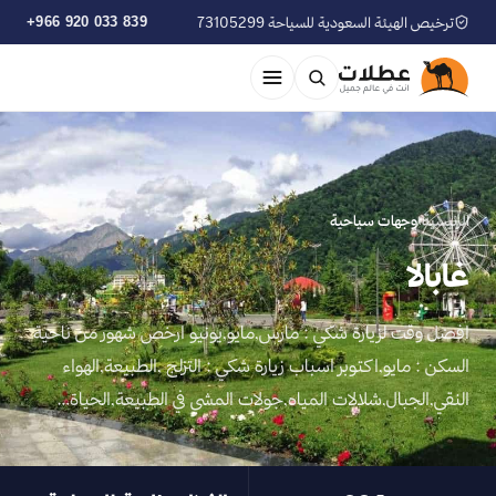
ترخيص الهيئة السعودية للسياحة 73105299
+966 920 033 839
الرئيسية
›
وجهات سياحية
غابالا
افضل وقت لزيارة شكي : مارس,مايو,يونيو ارخص شهور من ناحية
السكن : مايو,اكتوبر اسباب زيارة شكي : التزلج ,الطبيعة,الهواء
النقي,الجبال,شلالات المياه,جولات المشي في الطبيعة,الحياة…