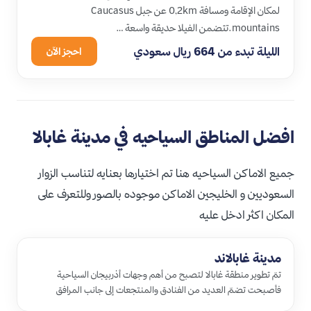
لمكان الإقامة ومسافة 0,2km عن جبل Caucasus
mountains.تتضمن الفيلا حديقة واسعة …
الليلة تبدء من 664 ريال سعودي
احجز الآن
افضل المناطق السياحيه في مدينة غابالا
جميع الاماكن السياحيه هنا تم اختيارها بعنايه لتناسب الزوار
السعوديين و الخليجين الاماكن موجوده بالصور وللتعرف على
المكان اكثر ادخل عليه
مدينة غابالاند
تمّ تطوير منطقة غابالا لتصبح من أهم وجهات أذربيجان السياحية
فأصبحت تضمّ العديد من الفنادق والمنتجعات إلى جانب المرافق
الترفيهية ال…