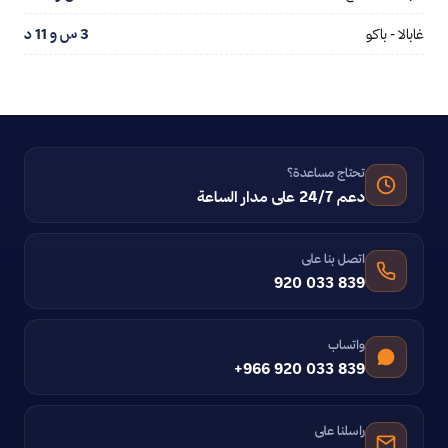
غابالا - باكو
3 س و 11 د
تحتاج مساعدة؟
دعم 24/7 على مدار الساعة
اتصل بنا على
920 033 839
واتساب
+966 920 033 839
راسلنا على