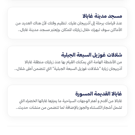
مسجد مدينة غابالا
عندَ قيامك برحلة إلى أذربيجان عليك َ تنظيم وقتك لأنّ هناك العديد من
الأماكن سوف تبهرك خلال زيارتك للمكان ،ويُعتبر مسجد مدينة غابال…
شلالات غوزيل السبعة الجبلية
من الأنشطة الهامة التي يمكنك القيام بها عندَ زيارتك منطقة غابالا
أذربيجان زيارة "شلالات غوزيل السبعة الجبلية" التي تتضمن أعلى شلال…
غابالا القديمة المسورة
غابالا من أقدم و أهمّ الوجهات السياحية ما يميّزها غاباتها الخضراء التي
تشمل أشجار الكستناء والجوز بالإضافة لما تتضمن من منشآت حديث…