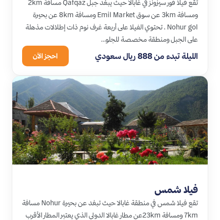
تقع فيلا فور سيزونز في غابالا حيث يبعُد جبل Qafqaz مسافة 2km
ومسافة 3km عن سوق Emil Market ومسافة 8km عن بحيرة
Nohur gol ، تحتوي الفيلا على أربعة غرف نوم ذات إطلالات مذهلة
على الجبل ومنطقة مخصصة للجلو…
الليلة تبدء من 888 ريال سعودي
احجز الآن
فيلا شمس
تقع فيلا شمس في منطقة غابالا حيث تبعُد عن بحيرة Nohur مسافة
7km ومسافة 23kmعن مطار غابالا الدولي الذي يعتبر المطار الأقرب