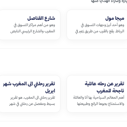
 وشراء الهدايا منها
ميجا مول
شارع القناصل
وهو أحد أبرز وجهات التسوق في
وهو من أهم مراكز التسوق في
الرباط، يقع بالقرب من طريق زعير في
المغرب والشارع الرئيسي النابض
شارع الإمام مالك الرئيسي بحي
بالحياة ليلاً ونهاراً، ويقع الشارع
السويسي، ويتألف من مجموعة كبيرة
تحديداً في قلب المدينة القديمة،
من ال…
ويتم ه…
تقرير عن رحله عائلية
تقرير رحلتي الى المغرب شهر
ناجحة للمغرب
ابريل
أهم المعالم السياحية بها أنا والعائلة
تقرير رحلتي الى المغرب، هو تقرير
والاستمتاع بجوها الرائع وطبيعتها
بسيط ومفصل عن رحلتي في شهر
الساحرة والقصور الشامخة،…
ابريل إلى تلك الوجهة السياحية
الرائ…