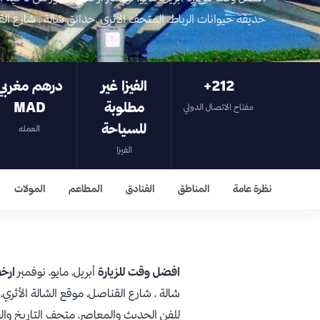
حديقة حيوانات الرباط، المتحف الأثري ،حدائق شالة ، شارع ا
‎+212
الفيزا غير
درهم مغربي
مطلوبة
MAD
مفتاح الاتصال الدولي
للسياحة
العمله
الفيزا
نظرة عامة
المناطق
الفنادق
المطاعم
المولات
افضل وقت للزيارة
أبريل، مايو، نوفمبر
ارخ
شالة ، شارع القناصل، موقع الشالة الأث
للفن الحديث والمعاصر، متحف التاريخ وا