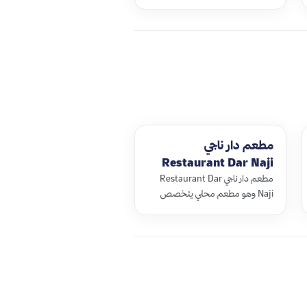
المتحف في الرباط عام 1932م ويعتبر
من أهم المتاحف في المغرب، يضم
مجموعة واسع…
مطعم دار ناجي
Restaurant Dar Naji
مطعم دار ناجي Restaurant Dar
Naji وهو مطعم محلي يتخصص
بتقديم أشهى الأطباق المغربية
المحلية وسط أجواء مغربية أصيلة،
يتميز المطعم بد…