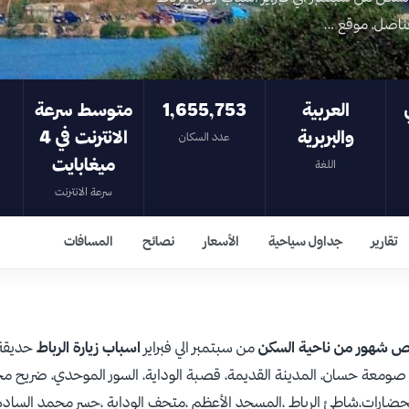
لقناصل، موقع …
العربية
1,655,753
متوسط سرعة
والبربرية
الانترنت في 4
عدد السكان
ميغابايت
اللغة
سرعة الانترنت
تقارير
جداول سياحية
الأسعار
نصائح
المسافات
ص شهور من ناحية السكن
من سبتمبر الي فبراير
اسباب زيارة الرباط
حديقة
ري، صومعة حسان، المدينة القديمة، قصبة الوداية، السور الموحدي، ضر
لحضارات،شاطئ الرباط ،المسجد الأعظم ،متحف الوداية ،جسر محمد الساد