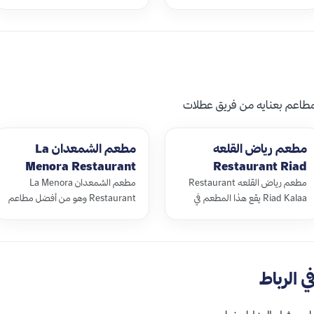
الحديقة ثاني أكبر حديقة حيوانات في
قديمة تتميز بموقعها الرائع على نهر
إفريقيا الجنوبية، تأسست تحت
أبي رقراق وتعد موقع أثري عريق حيث
إشراف الملك محمد ا…
يع…
مطاعم بعنايه من فريق عطلات
مطعم رياض القلعه
مطعم الشمعدان La
Menora Restaurant
Restaurant Riad
Kalaa
مطعم رياض القلعه Restaurant
مطعم الشمعدان La Menora
Riad Kalaa يقع هذا المطعم في
Restaurant وهو من أفضل مطاعم
فندق 4 نجوم في منطقة تحيط بها
المغرب يتميز بموقعه المميز في قلب
المعالم التاريخية بجانب مسجد
المدينة، يقدم أشهى المأكولات
القبة وقصبة ال…
المغربيّة المح…
 الرباط