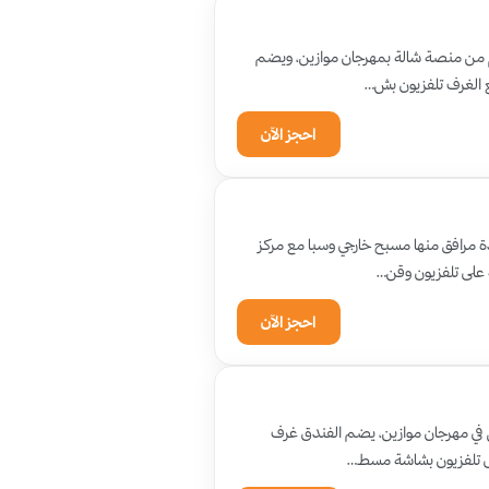
 على بعد 8 دقائق سيراً على الأقدام من منصة شالة بمهرجان موازين، ويضم
ع الغرف تلفزيون بش…
احجز الآن
يل آند سبا Villa Diyafa Boutique Hotel & Spa يضم عدة مرافق منها مسبح خارجي وسبا مع مركز
ة على تلفزيون وقن…
احجز الآن
سيارة من منصة السويسي في مهرجان موازين، يضم الفندق غرف
على تلفزيون بشاشة مسط…