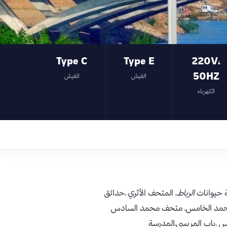
Type C
Type E
220V،
50HZ
الفيش
الفيش
الكهرباء
 حيوانات
الرباط
، المتحف الأثري ،حدائق
يح محمد الخامس، متحف محمد السادس
س ،باب المريسى،المدرسة