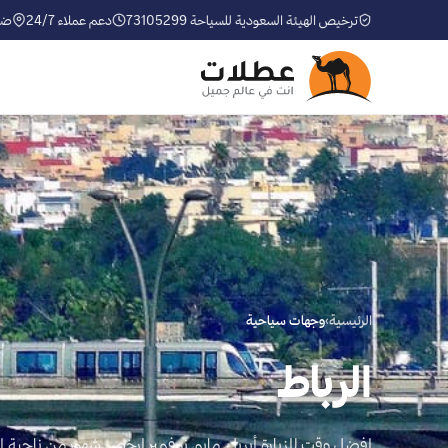
ترخيص الهيئة السعودية للسياحة 73105299
دعم عملاء 24/7
ضم
الرئيسية
›
وجهات سياحية
الرباط
افضل وقت للزيارة أبريل، مايو، نوفمبر ارخص شهور من ناحية ال