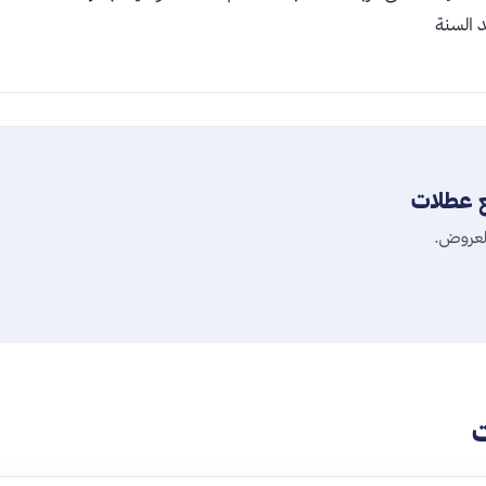
 السنة
ع عطلات
العروض.
ت