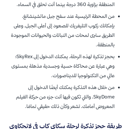
المنطقة بزاوية 360 درجة بينما أنت تحلق في السماء.
من المحطة الرئيسية عند سفح جبل ماتشينشانغ،
بإمكانك ركوب التليفريك للصعود إلى أعلى الجبل، وعلى
الطريق سترى لمحات من النباتات والحيوانات الموجودة
بالمنطقة.
بحجز تذكرة لهذه الرحلة، يمكنك الدخول إلى SkyRex؛
وهي عبارة عن محاكاة حسية وجسدية مذهلة بمستوى
عالي من التكنولوجيا للديناصورات.
من خلال هذه التذكرة يمكنك أيضًا الدخول إلى
SkyDome، والتي تكون فيها أنت جزء من حركة الفيلم
المعروض أمامك، تشعر وكأن ذلك حقيقي تمامًا.
طريقة حجز تذكرة لرحلة سكاي كاب في لانجكاوي