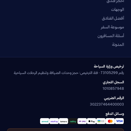
احجز فندق
الوجهات
أفضل الفنادق
موسوعة السفر
أسئلة المسافرون
المدونة
ترخيص وزارة السياحة
رقم 73105299 · فئة الترخيص: حجز وحدات الضيافة وتنظيم الرحلات السياحية
السجل التجاري
1010857948
الرقم الضريبي
302237464400003
وسائل الدفع