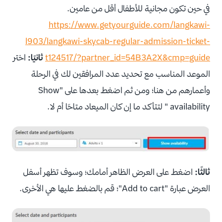
في حين تكون مجانية للأطفال أقل من عامين.
https://www.getyourguide.com/langkawi-
l903/langkawi-skycab-regular-admission-ticket-
t124517/?partner_id=54B3A2X&cmp=guide
ثانيًا:
اختر
الموعد المناسب مع تحديد عدد المرافقين لك في الرحلة
وأعمارهم من هنا؛ ومن ثم اضغط بعدها على "Show
availability " لتتأكد ما إن كان الميعاد متاحًا أم لا.
ثالثًا:
اضغط على العرض الظاهر أمامك؛ وسوف تظهر أسفل
العرض عبارة "Add to cart"؛ قم بالضغط عليها هي الأخرى.