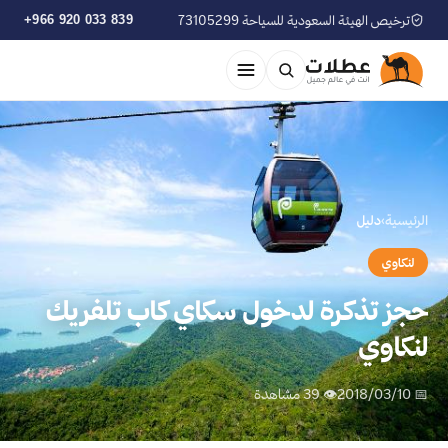
ترخيص الهيئة السعودية للسياحة 73105299
+966 920 033 839
الرئيسية
›
دليل
لنكاوي
حجز تذكرة لدخول سكاي كاب تلفريك
لنكاوي
📅 2018/03/10
👁 39 مشاهدة