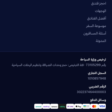
احجز فندق
الوجهات
أفضل الفنادق
موسوعة السفر
أسئلة المسافرون
المدونة
ترخيص وزارة السياحة
رقم 73105299 · فئة الترخيص: حجز وحدات الضيافة وتنظيم الرحلات السياحية
السجل التجاري
1010857948
الرقم الضريبي
302237464400003
وسائل الدفع