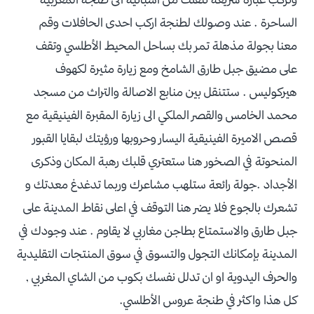
الساحرة . عند وصولك لطنجة اركب احدى الحافلات وقم
معنا بجولة مذهلة تمر بك بساحل المحيط الأطلسي وتقف
على مضيق جبل طارق الشامخ ومع زيارة مثيرة لكهوف
هيركوليس . ستتنقل بين منابع الاصالة والتراث من مسجد
محمد الخامس والقصر الملكي الى زيارة المقبرة الفينيقية مع
قصص الاميرة الفينيقية اليسار وحروبها ورؤيتك لبقايا القبور
المنحوتة في الصخور هنا ستعتري قلبك رهبة المكان وذكرى
الأجداد .جولة رائعة ستلهب مشاعرك وربما تدغدغ معدتك و
تشعرك بالجوع فلا يضر هنا التوقف في اعلى نقاط المدينة على
جبل طارق والاستمتاع بطاجن مغاربي لا يقاوم . عند وجودك في
المدينة بإمكانك التجول والتسوق في سوق المنتجات التقليدية
والحرف اليدوية او ان تدلل نفسك بكوب من الشاي المغربي ,
كل هذا واكثر في طنجة عروس الأطلسي.