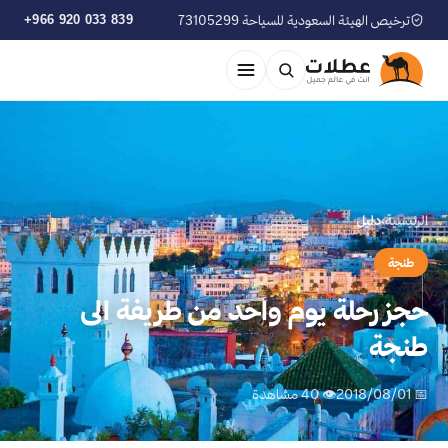
ترخيص الهيئة السعودية للسياحة 73105299
+966 920 033 839
الرئيسية
›
دليل
طنجة
حجز رحلة يوم واحد من طريفة الى
طنجة
📅 2018/08/01
👁 40 مشاهدة