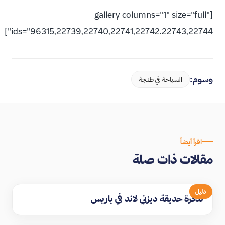
[gallery columns="1" size="full"
ids="96315,22739,22740,22741,22742,22743,22744"]
وسوم:
السياحة في طنجة
اقرأ أيضاً
مقالات ذات صلة
دليل
تذكرة حديقة ديزني لاند في باريس