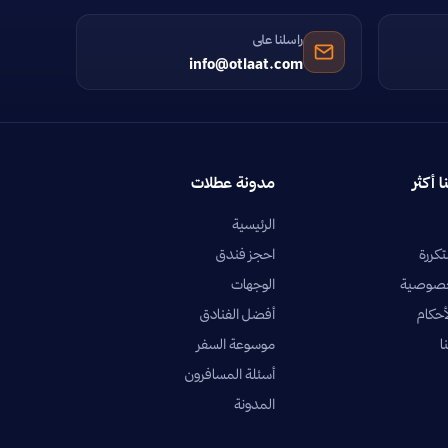
راسلنا على
info@otlaat.com
ا أكثر
مدونة عطلات
الرئيسية
تكررة
احجز فندق
خصوصية
الوجهات
أحكام
أفضل الفنادق
ا
موسوعة السفر
أسئلة المسافرون
المدونة