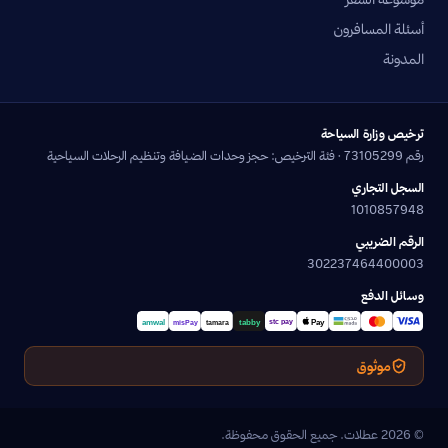
أسئلة المسافرون
المدونة
ترخيص وزارة السياحة
رقم 73105299 · فئة الترخيص: حجز وحدات الضيافة وتنظيم الرحلات السياحية
السجل التجاري
1010857948
الرقم الضريبي
302237464400003
وسائل الدفع
موثوق
© 2026 عطلات. جميع الحقوق محفوظة.