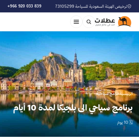
ترخيص الهيئة السعودية للسياحة 73105299
+966 920 033 839
الرئيسية
›
برامج سياحية
برنامج سياحي الى بلجيكا لمدة 10 أيام
🗓 10 يوم