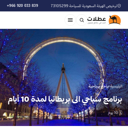
ترخيص الهيئة السعودية للسياحة 73105299
+966 920 033 839
الرئيسية
›
برامج سياحية
برنامج سياحي الى بريطانيا لمدة 10 أيام
🗓 10 يوم