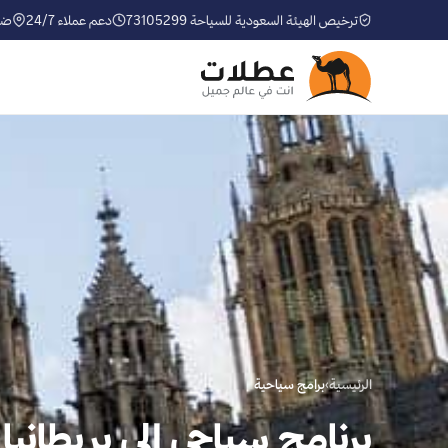
ترخيص الهيئة السعودية للسياحة 73105299
دعم عملاء 24/7
ضم
الرئيسية
›
برامج سياحية
برنامج سياحي الى بريطانيا لمدة