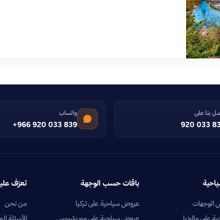
ل بنا على
واتساب
+966 920 033 839
920 033 8
ياحية
باقات حسب الوجهة
تعرّف علين
الوجهات
عروض سياحية على تركيا
من نحن
 على ماليزيا
عروض سياحية على موريشيوس
الأسئلة الم