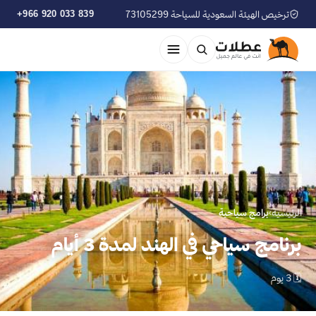
ترخيص الهيئة السعودية للسياحة 73105299
+966 920 033 839
الرئيسية
›
برامج سياحية
برنامج سياحي في الهند لمدة 3 أيام
🗓 3 يوم