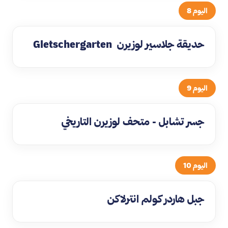
اليوم 8
حديقة جلاسير لوزيرن Gletschergarten
اليوم 9
جسر تشابل - متحف لوزيرن التاريخي
اليوم 10
جبل هاردر كولم انترلاكن