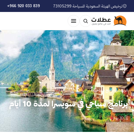
ترخيص الهيئة السعودية للسياحة 73105299
+966 920 033 839
الرئيسية
›
برامج سياحية
برنامج سياحي في سويسرا لمدة 10 أيام
🗓 10 يوم