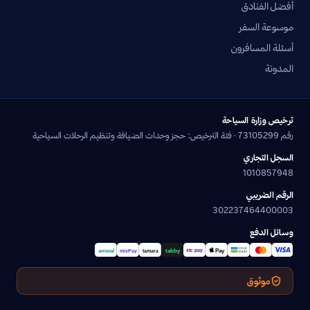
أفضل الفنادق
موسوعة السفر
أسئلة المسافرون
المدونة
ترخيص وزارة السياحة
رقم 73105299 · فئة الترخيص: حجز وحدات الضيافة وتنظيم الرحلات السياحية
السجل التجاري
1010857948
الرقم الضريبي
302237464400003
وسائل الدفع
موثوق