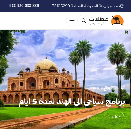
ترخيص الهيئة السعودية للسياحة 73105299
+966 920 033 839
الرئيسية
›
برامج سياحية
برنامج سياحي الى الهند لمدة 5 أيام
🗓 5 يوم