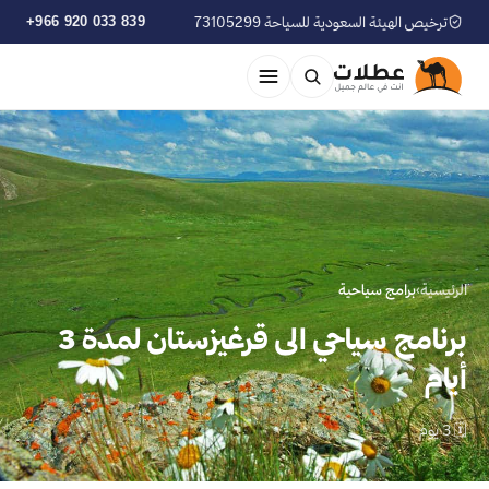
ترخيص الهيئة السعودية للسياحة 73105299
+966 920 033 839
الرئيسية
›
برامج سياحية
برنامج سياحي الى قرغيزستان لمدة 3
أيام
🗓 3 يوم