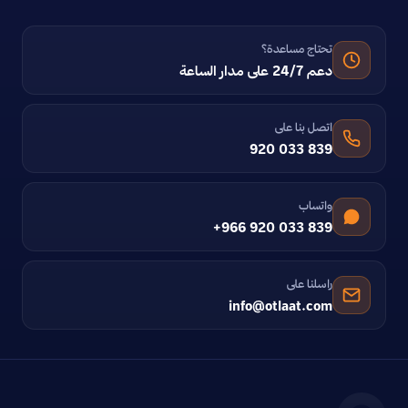
تحتاج مساعدة؟
دعم 24/7 على مدار الساعة
اتصل بنا على
920 033 839
واتساب
+966 920 033 839
راسلنا على
info@otlaat.com