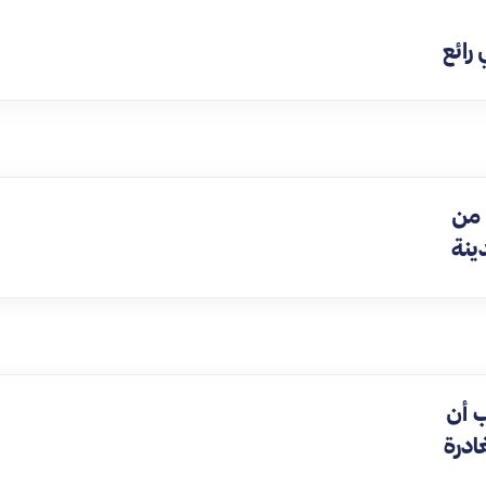
رائع
 من
ينة
 أن
ادرة