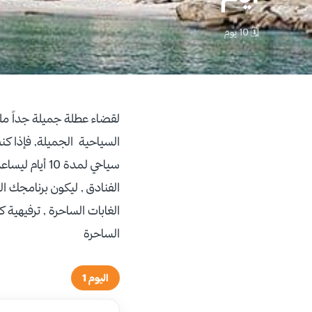
🗓 10 يوم
لقضاء عطلة جميلة جداً ملي
السياحية الجميلة, فإذا كن
سياحي لمدة 
الفنادق , ليكون برنامجك ال
الغابات الساحرة , ترفيهية 
الساحرة
اليوم 1