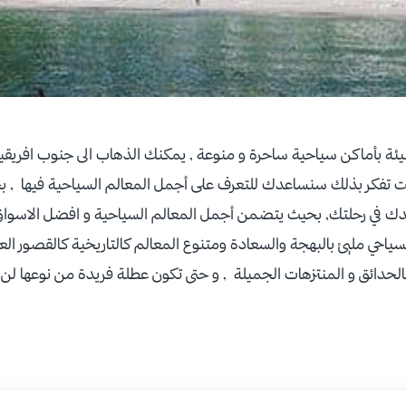
ئة بأماكن سياحية ساحرة و منوعة , يمكنك الذهاب الى جنوب افريقيا ا
ت تفكر بذلك سنساعدك للتعرف على أجمل المعالم السياحية فيها , بح
10 أيام ليساعدك في رحلتك, بحيث يتضمن أجمل المعالم السياحية و افضل الاسو
سياحي مليئ بالبهجة والسعادة ومتنوع المعالم كالتاريخية كالقصور العر
كالحدائق و المنتزهات الجميلة , و حتى تكون عطلة فريدة من نوعها لن تت