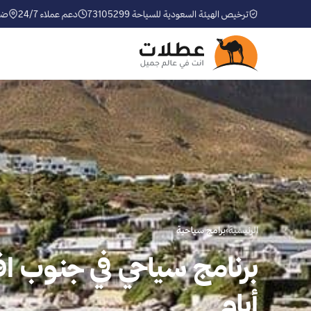
ترخيص الهيئة السعودية للسياحة 73105299
دعم عملاء 24/7
ضم
الرئيسية
›
برامج سياحية
أيام