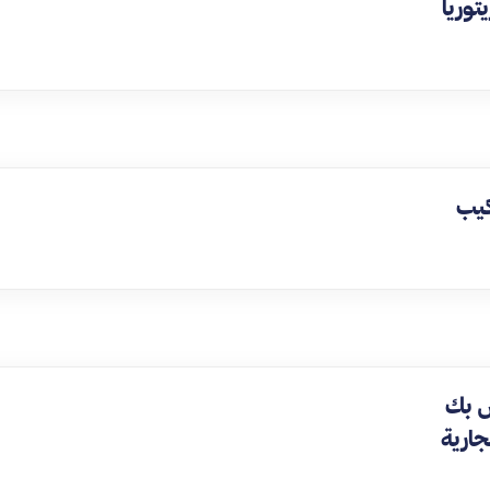
توريا
كيب
ص بك
جارية