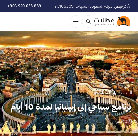
ترخيص الهيئة السعودية للسياحة 73105299
+966 920 033 839
الرئيسية
›
برامج سياحية
برنامج سياحي إلى إسبانيا لمدة 10 أيام
🗓 10 يوم